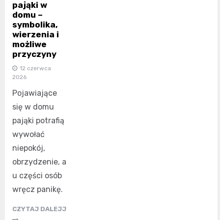
pająki w
domu –
symbolika,
wierzenia i
możliwe
przyczyny
12 czerwca
2026
Pojawiające
się w domu
pająki potrafią
wywołać
niepokój,
obrzydzenie, a
u części osób
wręcz panikę.
CZYTAJ DALEJJ