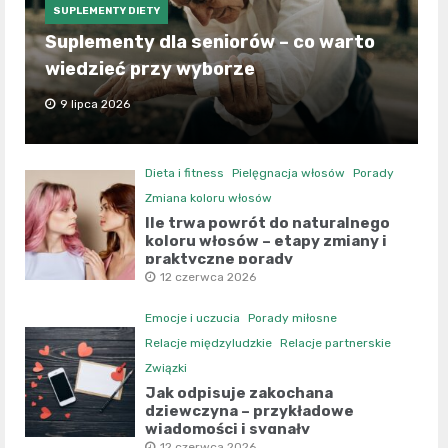
SUPLEMENTY DIETY
Suplementy dla seniorów – co warto
wiedzieć przy wyborze
9 lipca 2026
Dieta i fitness
Pielęgnacja włosów
Porady
Zmiana koloru włosów
Ile trwa powrót do naturalnego
koloru włosów – etapy zmiany i
praktyczne porady
12 czerwca 2026
Emocje i uczucia
Porady miłosne
Relacje międzyludzkie
Relacje partnerskie
Związki
Jak odpisuje zakochana
dziewczyna – przykładowe
wiadomości i sygnały
12 czerwca 2026