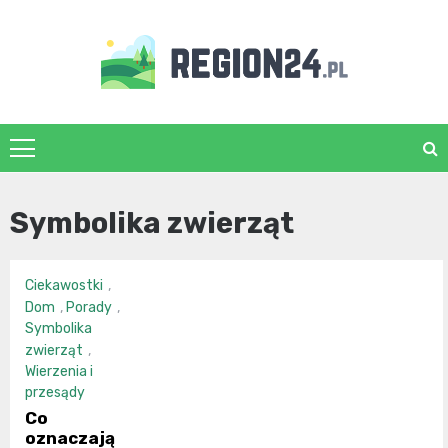
Skip
to
content
region24.pl
Symbolika zwierząt
Ciekawostki
,
Dom
,
Porady
,
Symbolika
zwierząt
,
Wierzenia i
przesądy
Co
oznaczają