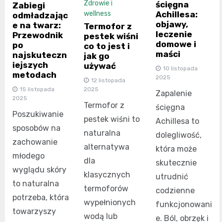
Zdrowie i
ścięgna
Zabiegi
Achillesa:
wellness
odmładzając
objawy,
e na twarz:
Termofor z
leczenie
Przewodnik
pestek wiśni
domowe i
po
co to jest i
maści
najskuteczn
jak go
iejszych
używać
10 listopada
metodach
2025
12 listopada
15 listopada
2025
Zapalenie
2025
Termofor z
ścięgna
Poszukiwanie
pestek wiśni to
Achillesa to
sposobów na
naturalna
dolegliwość,
zachowanie
alternatywa
która może
młodego
dla
skutecznie
wyglądu skóry
klasycznych
utrudnić
to naturalna
termoforów
codzienne
potrzeba, która
wypełnionych
funkcjonowani
towarzyszy
wodą lub
e. Ból, obrzęk i