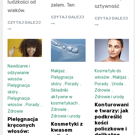
ludzkości od
żelem. Ten
sztywność
wieków.
CZYTAJ DALEJJ
CZYTAJ DALEJJ
CZYTAJ DALEJJ
Nawilżanie i
Makijaż
,
Kosmetyki do
odżywianie
Pielęgnacja
włosów
,
Makijaż
,
włosów
,
skóry
,
Porady
,
Porady
,
Uroda
,
Pielęgnacja
Składniki
Zdrowie
,
skóry
,
aktywne w
Zdrowie i urodę
Pielęgnacja
kosmetykach
,
Konturowani
włosów
,
Porady
,
Zdrowie
,
e twarzy: jak
Zdrowie
podkreślić
Zdrowie i urodę
Pielęgnacja
kości
Kosmetyki z
kręconych
policzkowe i
kwasem
włosów:
delikatne