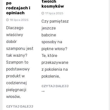
twoich
po
kosmyków
rodzajach i
opiniach
17 lipca 2025
18 lipca 2025
Czy pamiętasz
Dlaczego
jeszcze
właściwy
babcine
dobór
sposoby na
szamponu jest
piękne włosy?
tak ważny?
Te, które
Szampon to
przekazywane
podstawowy
z pokolenia na
produkt w
pokolenie,
codziennej
CZYTAJ DALEJJ
pielęgnacji
włosów,
CZYTAJ DALEJJ