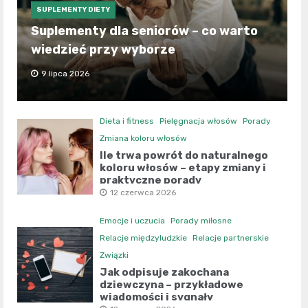
SUPLEMENTY DIETY
Suplementy dla seniorów – co warto
wiedzieć przy wyborze
9 lipca 2026
Dieta i fitness
Pielęgnacja włosów
Porady
Zmiana koloru włosów
Ile trwa powrót do naturalnego
koloru włosów – etapy zmiany i
praktyczne porady
12 czerwca 2026
Emocje i uczucia
Porady miłosne
Relacje międzyludzkie
Relacje partnerskie
Związki
Jak odpisuje zakochana
dziewczyna – przykładowe
wiadomości i sygnały