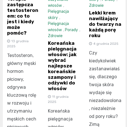
zastępcza
włosów
,
Zdrowie
testosteron
Pielęgnacja
Lekki krem
em: co to
skóry
,
nawilżający
jest i kiedy
do twarzy na
Pielęgnacja
może
każdą porę
włosów
,
Porady
,
pomóc?
roku
Zdrowie
13 grudnia
Koreańska
4 grudnia 2025
2025
pielęgnacja
Czy
włosów: jak
Testosteron,
wybrać
kiedykolwiek
główny męski
najlepsze
zastanawiałaś
hormon
koreańskie
się, dlaczego
szampony i
płciowy,
odżywki do
twoja skóra
odgrywa
włosów
wydaje się
kluczową rolę
11 grudnia
niezadowolona
2025
w rozwoju i
, niezależnie
utrzymaniu
Koreańska
od pory roku?
męskich cech
pielęgnacja
Zimą
płciowych
włosów