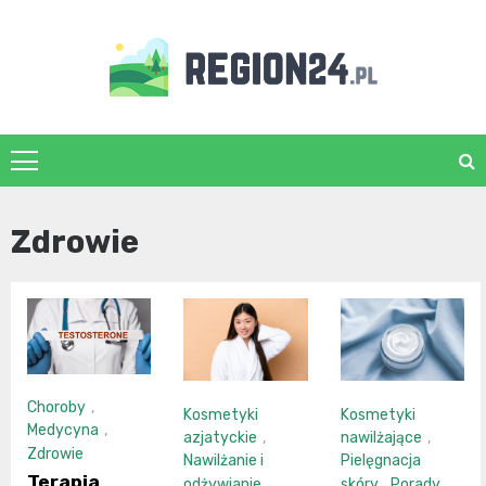
Skip
to
content
region24.pl
Zdrowie
Choroby
,
Kosmetyki
Kosmetyki
Medycyna
,
azjatyckie
,
nawilżające
,
Zdrowie
Nawilżanie i
Pielęgnacja
Terapia
odżywianie
skóry
,
Porady
,