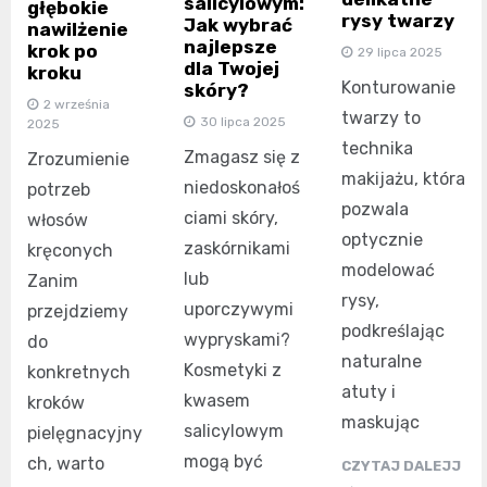
salicylowym:
głębokie
rysy twarzy
Jak wybrać
nawilżenie
najlepsze
krok po
29 lipca 2025
dla Twojej
kroku
Konturowanie
skóry?
2 września
twarzy to
30 lipca 2025
2025
technika
Zmagasz się z
Zrozumienie
makijażu, która
niedoskonałoś
potrzeb
pozwala
ciami skóry,
włosów
optycznie
zaskórnikami
kręconych
modelować
lub
Zanim
rysy,
uporczywymi
przejdziemy
podkreślając
wypryskami?
do
naturalne
Kosmetyki z
konkretnych
atuty i
kwasem
kroków
maskując
salicylowym
pielęgnacyjny
mogą być
ch, warto
CZYTAJ DALEJJ