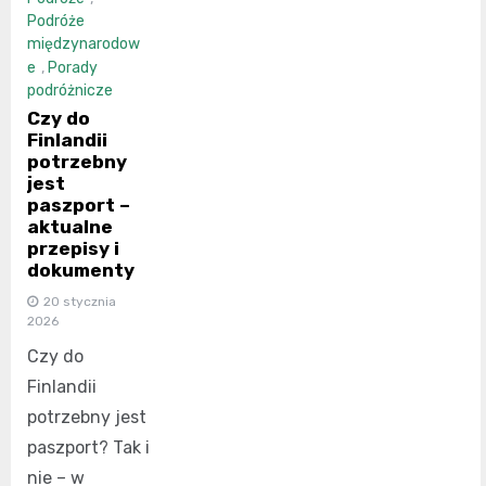
Podróże
międzynarodow
e
,
Porady
podróżnicze
Czy do
Finlandii
potrzebny
jest
paszport –
aktualne
przepisy i
dokumenty
20 stycznia
2026
Czy do
Finlandii
potrzebny jest
paszport? Tak i
nie – w