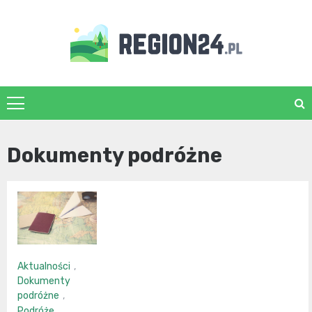
Skip
to
content
region24.pl
Dokumenty podróżne
Aktualności
,
Dokumenty
podróżne
,
Podróże
,