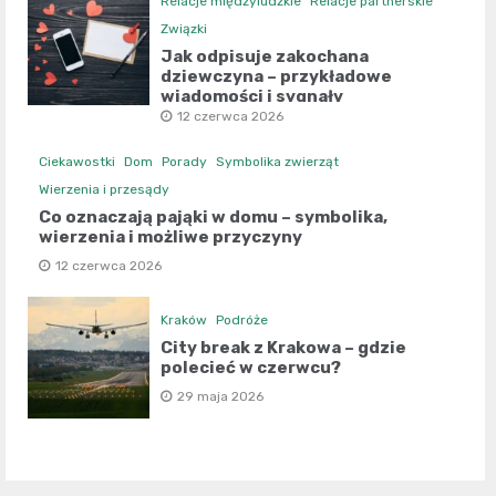
Relacje międzyludzkie
Relacje partnerskie
Związki
Jak odpisuje zakochana
dziewczyna – przykładowe
wiadomości i sygnały
12 czerwca 2026
Ciekawostki
Dom
Porady
Symbolika zwierząt
Wierzenia i przesądy
Co oznaczają pająki w domu – symbolika,
wierzenia i możliwe przyczyny
12 czerwca 2026
Kraków
Podróże
City break z Krakowa – gdzie
polecieć w czerwcu?
29 maja 2026