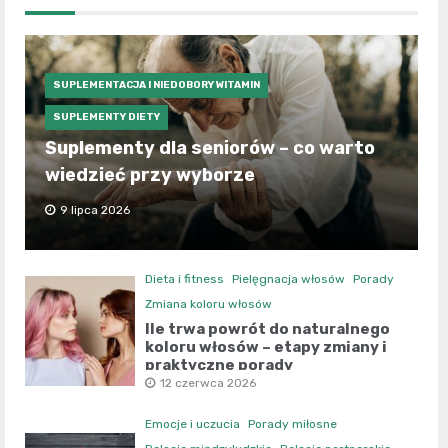
SUPLEMENTACJA I NIEDOBORY WITAMIN
SUPLEMENTY DIETY
Suplementy dla seniorów – co warto
wiedzieć przy wyborze
9 lipca 2026
Dieta i fitness
Pielęgnacja włosów
Porady
Zmiana koloru włosów
Ile trwa powrót do naturalnego
koloru włosów – etapy zmiany i
praktyczne porady
12 czerwca 2026
Emocje i uczucia
Porady miłosne