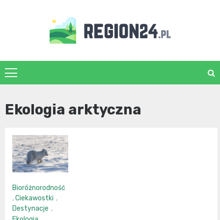
Skip
to
content
region24.pl
Ekologia arktyczna
Bioróżnorodność
,
Ciekawostki
,
Destynacje
,
Ekologia