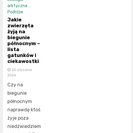
arktyczna
,
Podróże
Jakie
zwierzęta
żyją na
biegunie
północnym –
lista
gatunków i
ciekawostki
20 stycznia
2026
Czy na
biegunie
północnym
naprawdę ktoś
żyje poza
niedźwiedziem