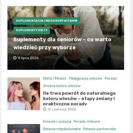
SUPLEMENTACJA I NIEDOBORY WITAMIN
SUPLEMENTY DIETY
Suplementy dla seniorów – co warto
wiedzieć przy wyborze
9 lipca 2026
Dieta i fitness
Pielęgnacja włosów
Porady
Zmiana koloru włosów
Ile trwa powrót do naturalnego
koloru włosów – etapy zmiany i
praktyczne porady
12 czerwca 2026
Emocje i uczucia
Porady miłosne
Relacje międzyludzkie
Relacje partnerskie