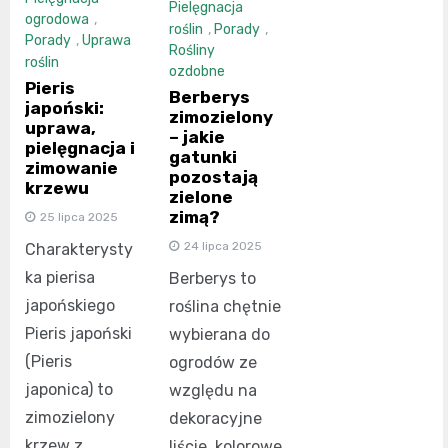
Pielęgnacja
ogrodowa
,
roślin
,
Porady
,
Porady
,
Uprawa
Rośliny
roślin
ozdobne
Pieris
Berberys
japoński:
zimozielony
uprawa,
– jakie
pielęgnacja i
gatunki
zimowanie
pozostają
krzewu
zielone
zimą?
25 lipca 2025
24 lipca 2025
Charakterysty
ka pierisa
Berberys to
japońskiego
roślina chętnie
Pieris japoński
wybierana do
(Pieris
ogrodów ze
japonica) to
względu na
zimozielony
dekoracyjne
krzew z
liście, kolorowe