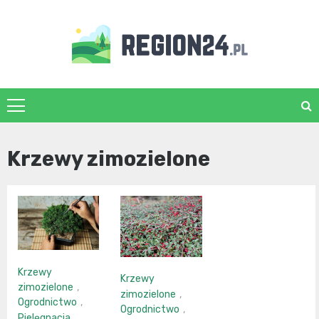
Skip
to
content
region24.pl
Krzewy zimozielone
Krzewy
Krzewy
zimozielone
,
zimozielone
,
Ogrodnictwo
,
Ogrodnictwo
,
Pielęgnacja