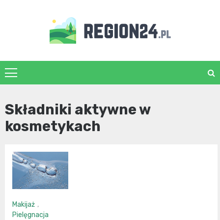
Skip
to
content
region24.pl
Składniki aktywne w
kosmetykach
Makijaż
,
Pielęgnacja