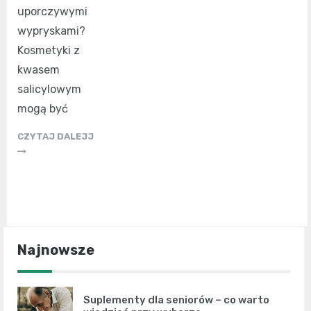
uporczywymi
wypryskami?
Kosmetyki z
kwasem
salicylowym
mogą być
CZYTAJ DALEJJ
Najnowsze
Suplementy dla seniorów – co warto