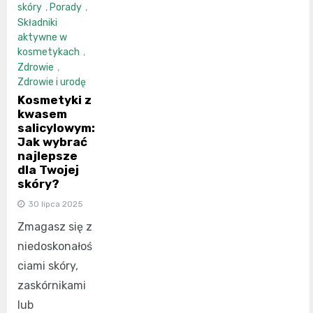
skóry
,
Porady
,
Składniki
aktywne w
kosmetykach
,
Zdrowie
,
Zdrowie i urodę
Kosmetyki z
kwasem
salicylowym:
Jak wybrać
najlepsze
dla Twojej
skóry?
30 lipca 2025
Zmagasz się z
niedoskonałoś
ciami skóry,
zaskórnikami
lub