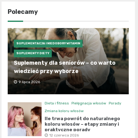
Polecamy
SUPLEMENTACJA I NIEDOBORY WITAMIN
SUPLEMENTY DIETY
Suplementy dla seniorów – co warto
wiedzieć przy wyborze
9 lipca 2026
Dieta i fitness
Pielęgnacja włosów
Porady
Zmiana koloru włosów
Ile trwa powrót do naturalnego
koloru włosów – etapy zmiany i
praktyczne porady
12 czerwca 2026