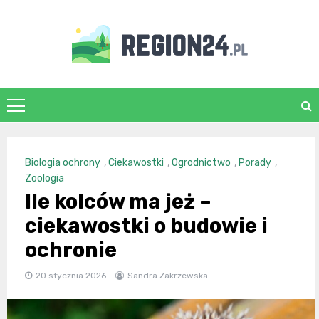
Skip
to
content
region24.pl
Biologia ochrony
,
Ciekawostki
,
Ogrodnictwo
,
Porady
,
Zoologia
Ile kolców ma jeż –
ciekawostki o budowie i
ochronie
20 stycznia 2026
Sandra Zakrzewska