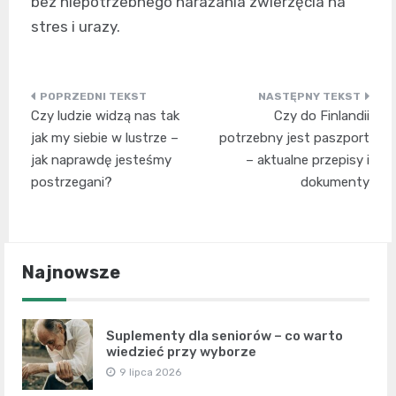
bez niepotrzebnego narażania zwierzęcia na
stres i urazy.
Nawigacja
Czy ludzie widzą nas tak
Czy do Finlandii
wpisu
jak my siebie w lustrze –
potrzebny jest paszport
jak naprawdę jesteśmy
– aktualne przepisy i
postrzegani?
dokumenty
Najnowsze
Suplementy dla seniorów – co warto
wiedzieć przy wyborze
9 lipca 2026