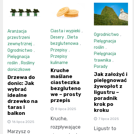
Ciasta i wypieki
,
Aranżacja
Ogrodnictwo
,
Desery
,
Dieta
przestrzeni
Pielęgnacja
bezglutenowa
,
zewnętrznej
,
roślin
,
Przepisy
,
Ogrodnictwo
,
Pielęgnacja
Przepisy
Pielęgnacja
trawnika
,
kulinarne
roślin
,
Rośliny
Porady
doniczkowe
Kruche
Jak założyć i
maślane
Drzewa do
pielęgnować
ciasteczka
donic: Jak
żywopłot z
bezgluteno
wybrać
ligustru –
we – prosty
idealne
poradnik
przepis
drzewko na
krok po
taras i
8 lipca 2025
kroku
balkon
Kruche,
7 lipca 2025
16 lipca 2025
rozpływające
Ligustr to
Marzysz o