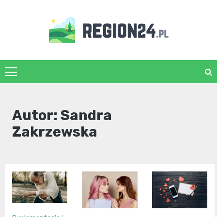
Skip
to
content
region24.pl
Autor:
Sandra
Zakrzewska