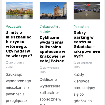
Pozostałe
Ciekawostki
,
Pozostałe
Kraków
3 mity o
Dobry
mieszkaniac
parking w
Cykliczne
h z rynku
centrum
wydarzenia
wtórnego.
Gdańska –
kulturalno-
Czy nadal w
jaki powinien
społeczne w
to wierzysz?
być?
Krakowie i w
całej Polsce
20 grudnia
21 września
2022
2022
29 września
2022
Szukając
Każdy
Cykliczne
wymarzonego
kierowca
wydarzenia
mieszkania, z
poruszający
kulturalno-
pewnością
się po
społeczne w
przeglądasz
gdańskich