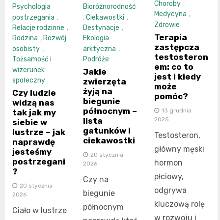
Choroby
,
Psychologia
Bioróżnorodność
Medycyna
,
postrzegania
,
,
Ciekawostki
,
Zdrowie
Relacje rodzinne
,
Destynacje
,
Terapia
Rodzina
,
Rozwój
Ekologia
zastępcza
osobisty
,
arktyczna
,
testosteron
Tożsamość i
Podróże
em: co to
wizerunek
Jakie
jest i kiedy
społeczny
zwierzęta
może
żyją na
Czy ludzie
pomóc?
biegunie
widzą nas
północnym –
13 grudnia
tak jak my
2025
lista
siebie w
gatunków i
lustrze – jak
Testosteron,
ciekawostki
naprawdę
główny męski
jesteśmy
20 stycznia
postrzegani
hormon
2026
?
płciowy,
Czy na
20 stycznia
odgrywa
biegunie
2026
kluczową rolę
północnym
Ciało w lustrze
w rozwoju i