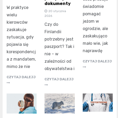
dokumenty
świadomie
W praktyce
20 stycznia
pomagać
wielu
2026
jeżom w
kierowców
Czy do
ogrodzie, ale
zaskakuje
Finlandii
zaskakująco
sytuacja, gdy
potrzebny jest
mało wie, jak
pojawia się
paszport? Tak i
naprawdę
korespondencj
nie – w
a z mandatem,
zależności od
CZYTAJ DALEJJ
mimo że nie
obywatelstwa i
CZYTAJ DALEJJ
CZYTAJ DALEJJ