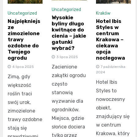
Uncategorized
Uncategorized
Kraków
Wysokie
Najpiękniejs
Hotel Ibis
byliny długo
ze
Styles w
kwitnące do
zimozielone
centrum
cienia – jakie
trawy
Krakowa –
gatunki
ozdobne do
ciekawa
wybrać?
Twojego
opcja
ogrodu
noclegowa
3 lipca 2025
Zacienione
4 lipca 2025
7 października
2024
zakątki ogrodu
Zimą, gdy
Hotel Ibis
często
większość
Styles to
stanowią
roślin traci
nowoczesny
wyzwanie dla
swój urok,
obiekt,
ogrodników.
zimozielone
znajdujący się
Miejsca, gdzie
trawy ozdobne
w centrum
słońce dociera
stają się
Krakowa, który
tylko przez
prawdziwymi