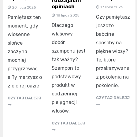
rodzajach i
opiniach
17 lipca 2025
20 lipca 2025
18 lipca 2025
Czy pamiętasz
Pamiętasz ten
Dlaczego
jeszcze
moment, gdy
właściwy
babcine
wiosenne
dobór
sposoby na
słońce
szamponu jest
piękne włosy?
zaczyna
tak ważny?
Te, które
mocniej
Szampon to
przekazywane
przygrzewać,
podstawowy
z pokolenia na
a Ty marzysz o
produkt w
pokolenie,
zielonej oazie
codziennej
CZYTAJ DALEJJ
CZYTAJ DALEJJ
pielęgnacji
włosów,
CZYTAJ DALEJJ