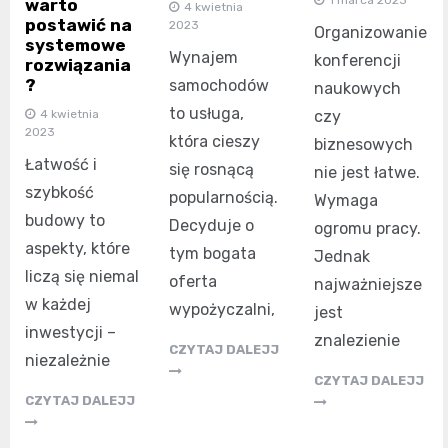
warto
4 kwietnia
postawić na
2023
Organizowanie
systemowe
Wynajem
konferencji
rozwiązania
?
samochodów
naukowych
to usługa,
4 kwietnia
czy
2023
która cieszy
biznesowych
Łatwość i
się rosnącą
nie jest łatwe.
szybkość
popularnością.
Wymaga
budowy to
Decyduje o
ogromu pracy.
aspekty, które
tym bogata
Jednak
liczą się niemal
oferta
najważniejsze
w każdej
wypożyczalni,
jest
inwestycji –
znalezienie
CZYTAJ DALEJJ
niezależnie
CZYTAJ DALEJJ
CZYTAJ DALEJJ