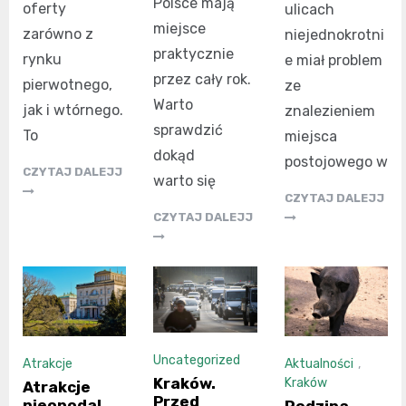
Polsce mają
oferty
ulicach
miejsce
zarówno z
niejednokrotni
praktycznie
rynku
e miał problem
przez cały rok.
pierwotnego,
ze
Warto
jak i wtórnego.
znalezieniem
sprawdzić
To
miejsca
dokąd
postojowego w
CZYTAJ DALEJJ
warto się
CZYTAJ DALEJJ
CZYTAJ DALEJJ
Uncategorized
Atrakcje
Aktualności
,
Kraków.
Kraków
Atrakcje
Przed
nieopodal