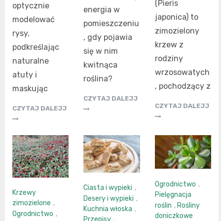
(Pieris
optycznie
energia w
japonica) to
modelować
pomieszczeniu
zimozielony
rysy,
, gdy pojawia
krzew z
podkreślając
się w nim
rodziny
naturalne
kwitnąca
wrzosowatych
atuty i
roślina?
, pochodzący z
maskując
CZYTAJ DALEJJ
CZYTAJ DALEJJ
CZYTAJ DALEJJ
Ogrodnictwo
,
Ciasta i wypieki
,
Krzewy
Pielęgnacja
Desery i wypieki
,
zimozielone
,
roślin
,
Rośliny
Kuchnia włoska
,
Ogrodnictwo
,
doniczkowe
Przepisy
,