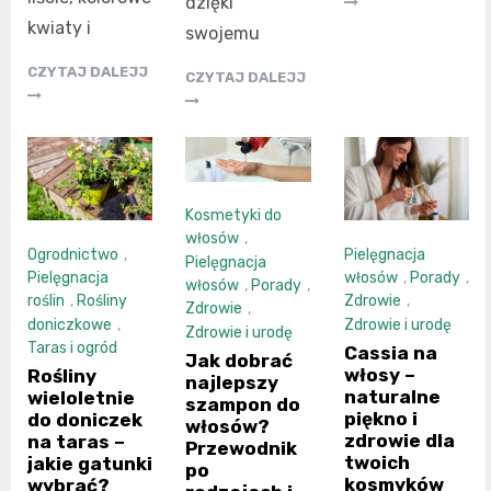
dzięki
kwiaty i
swojemu
CZYTAJ DALEJJ
CZYTAJ DALEJJ
Kosmetyki do
włosów
,
Ogrodnictwo
,
Pielęgnacja
Pielęgnacja
Pielęgnacja
włosów
,
Porady
,
włosów
,
Porady
,
roślin
,
Rośliny
Zdrowie
,
Zdrowie
,
doniczkowe
,
Zdrowie i urodę
Zdrowie i urodę
Taras i ogród
Cassia na
Jak dobrać
włosy –
Rośliny
najlepszy
naturalne
wieloletnie
szampon do
piękno i
do doniczek
włosów?
zdrowie dla
na taras –
Przewodnik
twoich
jakie gatunki
po
kosmyków
wybrać?