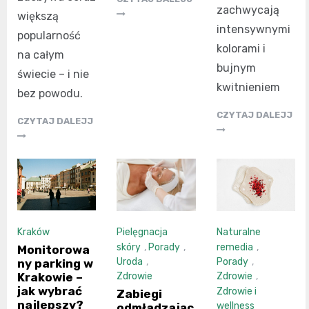
zachwycają
większą
intensywnymi
popularność
kolorami i
na całym
bujnym
świecie – i nie
kwitnieniem
bez powodu.
CZYTAJ DALEJJ
CZYTAJ DALEJJ
Kraków
Pielęgnacja
Naturalne
skóry
,
Porady
,
remedia
,
Monitorowa
Uroda
,
Porady
,
ny parking w
Krakowie –
Zdrowie
Zdrowie
,
jak wybrać
Zdrowie i
Zabiegi
najlepszy?
wellness
odmładzając