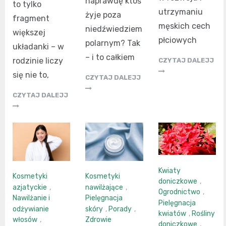
naprawdę ktoś
to tylko
utrzymaniu
żyje poza
fragment
męskich cech
niedźwiedziem
większej
płciowych
polarnym? Tak
układanki – w
– i to całkiem
rodzinie liczy
CZYTAJ DALEJJ
się nie to,
CZYTAJ DALEJJ
CZYTAJ DALEJJ
Kwiaty
Kosmetyki
Kosmetyki
doniczkowe
,
azjatyckie
,
nawilżające
,
Ogrodnictwo
,
Nawilżanie i
Pielęgnacja
Pielęgnacja
odżywianie
skóry
,
Porady
,
kwiatów
,
Rośliny
włosów
,
Zdrowie
doniczkowe
,