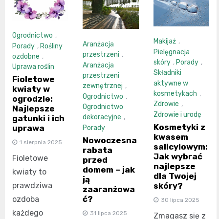
Ogrodnictwo
,
Makijaż
,
Aranżacja
Porady
,
Rośliny
Pielęgnacja
przestrzeni
,
ozdobne
,
skóry
,
Porady
,
Aranżacja
Uprawa roślin
Składniki
przestrzeni
Fioletowe
aktywne w
zewnętrznej
,
kwiaty w
kosmetykach
,
Ogrodnictwo
,
ogrodzie:
Zdrowie
,
Ogrodnictwo
Najlepsze
Zdrowie i urodę
dekoracyjne
,
gatunki i ich
Kosmetyki z
uprawa
Porady
kwasem
Nowoczesna
1 sierpnia 2025
salicylowym:
rabata
Jak wybrać
Fioletowe
przed
najlepsze
domem – jak
kwiaty to
dla Twojej
ją
skóry?
prawdziwa
zaaranżowa
ć?
ozdoba
30 lipca 2025
każdego
31 lipca 2025
Zmagasz się z