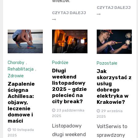
wieków.
CZYTAJ DALEJJ
CZYTAJ DALEJJ
Choroby
,
Podróże
Pozostałe
Rehabilitacja
,
Długi
Jak
Zdrowie
weekend
skorzystać z
listopadowy
usług
Zapalenie
2025 – gdzie
dobrego
ścięgna
polecieć na
elektryka w
Achillesa:
city break?
Krakowie?
objawy,
leczenie
23 października
29 września
domowe i
2025
2025
maści
Listopadowy
VoltSerwis to
10 listopada
długi weekend
sprawdzony
2025