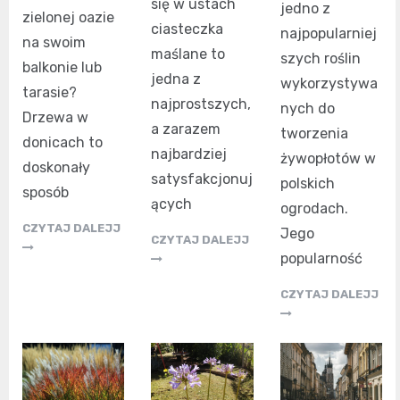
się w ustach
jedno z
zielonej oazie
ciasteczka
najpopularniej
na swoim
maślane to
szych roślin
balkonie lub
jedna z
wykorzystywa
tarasie?
najprostszych,
nych do
Drzewa w
a zarazem
tworzenia
donicach to
najbardziej
żywopłotów w
doskonały
satysfakcjonuj
polskich
sposób
ących
ogrodach.
CZYTAJ DALEJJ
Jego
CZYTAJ DALEJJ
popularność
CZYTAJ DALEJJ