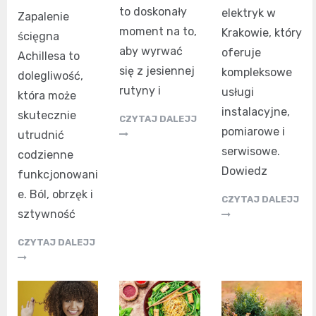
to doskonały
elektryk w
Zapalenie
moment na to,
Krakowie, który
ścięgna
aby wyrwać
oferuje
Achillesa to
się z jesiennej
kompleksowe
dolegliwość,
rutyny i
usługi
która może
instalacyjne,
skutecznie
CZYTAJ DALEJJ
pomiarowe i
utrudnić
serwisowe.
codzienne
Dowiedz
funkcjonowani
e. Ból, obrzęk i
CZYTAJ DALEJJ
sztywność
CZYTAJ DALEJJ