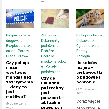
Bezpieczeństwo
Aktualności
,
Biologia ochrony
,
drogowe
,
Dokumenty
Ciekawostki
,
Bezpieczeństwo
podróżne
,
Ogrodnictwo
,
online
,
Porady
,
Podróże
,
Porady
,
Praca
,
Prawo
Podróże
Zoologia
międzynarodow
Czy policja
Ile kolców
e
,
Porady
może
ma jeż –
wystawić
ciekawostki
podróżnicze
mandat bez
o budowie i
Czy do
zatrzymania
ochronie
Finlandii
– kiedy to
potrzebny
20 stycznia
jest
jest
2026
możliwe?
paszport –
Coraz więcej
aktualne
20 stycznia
przepisy i
osób próbuje
2026