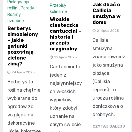
Pielęgnacja
Jak dbać o
Przepisy
roślin
,
Porady
,
Callisia
kulinarne
Rośliny
smużyna w
Włoskie
ozdobne
domu
ciasteczka
Berberys
cantuccini –
21 lipca 2025
zimozielony
historia i
– jakie
Callisia
przepis
gatunki
smużyna,
oryginalny
pozostają
znana również
zielone
22 lipca 2025
zimą?
jako smużyna
Cantuccini to
24 lipca 2025
płożąca
jeden z
(Callisia
Berberys to
najsłynniejszy
repens), to
roślina chętnie
ch włoskich
urocza roślina
wybierana do
wypieków,
doniczkowa o
ogrodów ze
który zdobył
drobnych,
względu na
uznanie na
dekoracyjne
całym świecie
CZYTAJ DALEJJ
liście, kolorowe