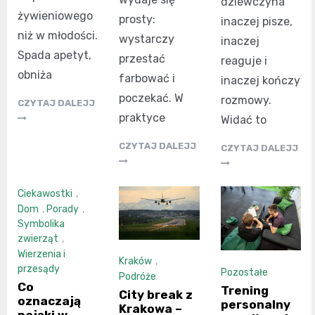
dziewczyna
żywieniowego
prosty:
inaczej pisze,
niż w młodości.
wystarczy
inaczej
Spada apetyt,
przestać
reaguje i
obniża
farbować i
inaczej kończy
poczekać. W
rozmowy.
CZYTAJ DALEJJ
praktyce
Widać to
CZYTAJ DALEJJ
CZYTAJ DALEJJ
Ciekawostki
,
Dom
,
Porady
,
Symbolika
zwierząt
,
Wierzenia i
Kraków
,
przesądy
Pozostałe
Podróże
Co
Trening
City break z
oznaczają
personalny
Krakowa –
pająki w