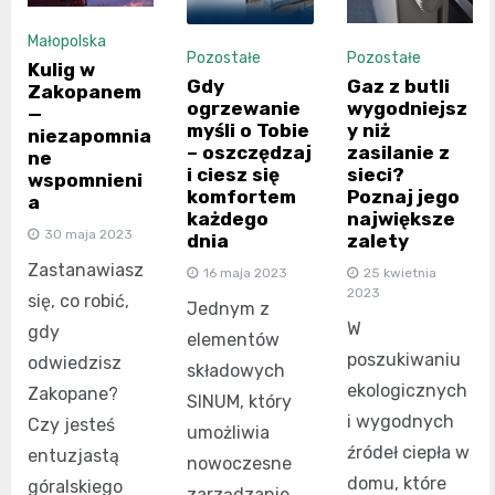
Małopolska
Pozostałe
Pozostałe
Kulig w
Gaz z butli
Gdy
Zakopanem
wygodniejsz
ogrzewanie
—
y niż
myśli o Tobie
niezapomnia
zasilanie z
– oszczędzaj
ne
sieci?
i ciesz się
wspomnieni
Poznaj jego
komfortem
a
największe
każdego
30 maja 2023
zalety
dnia
Zastanawiasz
25 kwietnia
16 maja 2023
2023
się, co robić,
Jednym z
W
gdy
elementów
poszukiwaniu
odwiedzisz
składowych
ekologicznych
Zakopane?
SINUM, który
i wygodnych
Czy jesteś
umożliwia
źródeł ciepła w
entuzjastą
nowoczesne
domu, które
góralskiego
zarządzanie