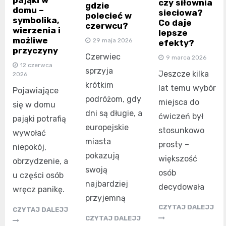
czy siłownia
gdzie
domu –
sieciowa?
polecieć w
symbolika,
Co daje
czerwcu?
wierzenia i
lepsze
możliwe
29 maja 2026
efekty?
przyczyny
Czerwiec
9 marca 2026
12 czerwca
sprzyja
Jeszcze kilka
2026
krótkim
lat temu wybór
Pojawiające
podróżom, gdy
miejsca do
się w domu
dni są długie, a
ćwiczeń był
pająki potrafią
europejskie
stosunkowo
wywołać
miasta
prosty –
niepokój,
pokazują
większość
obrzydzenie, a
swoją
osób
u części osób
najbardziej
decydowała
wręcz panikę.
przyjemną
CZYTAJ DALEJJ
CZYTAJ DALEJJ
CZYTAJ DALEJJ