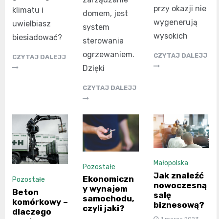
przy okazji nie
klimatu i
domem, jest
wygenerują
uwielbiasz
system
wysokich
biesiadować?
sterowania
ogrzewaniem.
CZYTAJ DALEJJ
CZYTAJ DALEJJ
Dzięki
CZYTAJ DALEJJ
Małopolska
Pozostałe
Jak znaleźć
Ekonomiczn
Pozostałe
nowoczesną
y wynajem
Beton
salę
samochodu,
komórkowy –
biznesową?
czyli jaki?
dlaczego
1 marca 2023