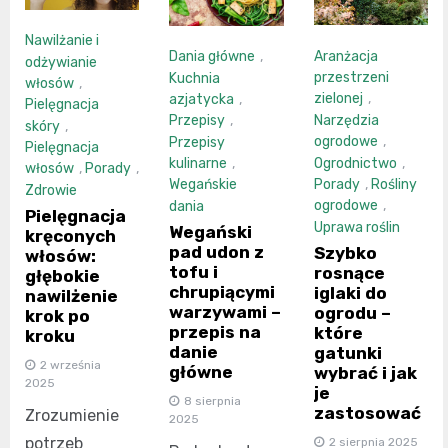
Nawilżanie i
Aranżacja
Dania główne
,
odżywianie
przestrzeni
Kuchnia
włosów
,
zielonej
,
azjatycka
,
Pielęgnacja
Narzędzia
Przepisy
,
skóry
,
ogrodowe
,
Przepisy
Pielęgnacja
Ogrodnictwo
,
kulinarne
,
włosów
,
Porady
,
Porady
,
Rośliny
Wegańskie
Zdrowie
ogrodowe
,
dania
Pielęgnacja
Uprawa roślin
Wegański
kręconych
pad udon z
Szybko
włosów:
tofu i
rosnące
głębokie
chrupiącymi
iglaki do
nawilżenie
warzywami –
ogrodu –
krok po
przepis na
które
kroku
danie
gatunki
2 września
główne
wybrać i jak
2025
je
8 sierpnia
zastosować
Zrozumienie
2025
potrzeb
2 sierpnia 2025