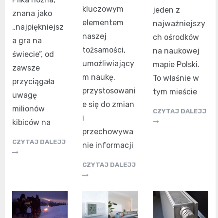
kluczowym
jeden z
znana jako
elementem
najważniejszy
„najpiękniejsz
naszej
ch ośrodków
a gra na
tożsamości,
na naukowej
świecie”, od
umożliwiający
mapie Polski.
zawsze
m naukę,
To właśnie w
przyciągała
przystosowani
tym mieście
uwagę
e się do zmian
milionów
CZYTAJ DALEJJ
i
kibiców na
przechowywa
CZYTAJ DALEJJ
nie informacji
CZYTAJ DALEJJ