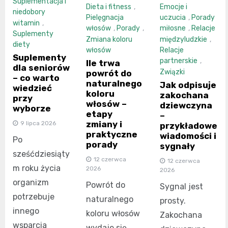
Suplementacja i
Dieta i fitness
,
Emocje i
niedobory
Pielęgnacja
uczucia
,
Porady
witamin
,
włosów
,
Porady
,
miłosne
,
Relacje
Suplementy
Zmiana koloru
międzyludzkie
,
diety
włosów
Relacje
Suplementy
partnerskie
,
Ile trwa
dla seniorów
Związki
powrót do
– co warto
naturalnego
Jak odpisuje
wiedzieć
koloru
zakochana
przy
włosów –
dziewczyna
wyborze
etapy
–
zmiany i
9 lipca 2026
przykładowe
praktyczne
wiadomości i
Po
porady
sygnały
sześćdziesiąty
12 czerwca
12 czerwca
m roku życia
2026
2026
organizm
Powrót do
Sygnal jest
potrzebuje
naturalnego
prosty.
innego
koloru włosów
Zakochana
wsparcia
wydaje się