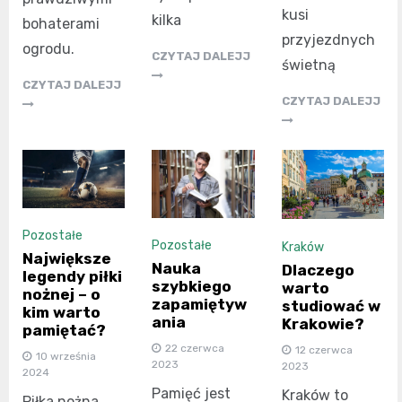
kusi
kilka
bohaterami
przyjezdnych
ogrodu.
CZYTAJ DALEJJ
świetną
CZYTAJ DALEJJ
CZYTAJ DALEJJ
Pozostałe
Pozostałe
Kraków
Największe
Nauka
Dlaczego
legendy piłki
szybkiego
warto
nożnej – o
zapamiętyw
studiować w
kim warto
ania
Krakowie?
pamiętać?
22 czerwca
12 czerwca
10 września
2023
2023
2024
Pamięć jest
Kraków to
Piłka nożna,