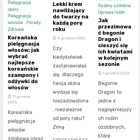
Pielęgnacja
Lekki krem
Rośliny ozdobne
,
skóry
,
nawilżający
Uprawa roślin
do twarzy na
Pielęgnacja
Jak
każdą porę
włosów
,
Porady
,
przezimowa
roku
Zdrowie
ć begonie
Koreańska
4 grudnia 2025
Dragon i
pielęgnacja
cieszyć się
Czy
włosów: jak
ich kwiatami
wybrać
kiedykolwiek
w kolejnym
najlepsze
sezonie
zastanawiałaś
koreańskie
1 grudnia 2025
się, dlaczego
szampony i
odżywki do
twoja skóra
Begonie
włosów
wydaje się
Dragon to
11 grudnia
niezadowolona
jedne z
2025
, niezależnie
najpiękniejszy
Koreańska
od pory roku?
ch roślin
pielęgnacja
Zimą
ozdobnych,
włosów
które
zdobywa coraz
CZYTAJ DALEJJ