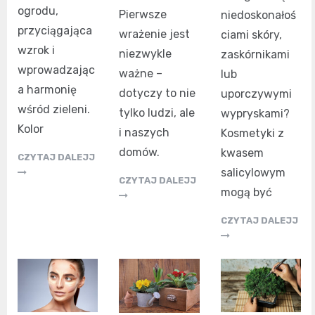
ogrodu,
Pierwsze
niedoskonałoś
przyciągająca
wrażenie jest
ciami skóry,
wzrok i
niezwykle
zaskórnikami
wprowadzając
ważne –
lub
a harmonię
dotyczy to nie
uporczywymi
wśród zieleni.
tylko ludzi, ale
wypryskami?
Kolor
i naszych
Kosmetyki z
domów.
kwasem
CZYTAJ DALEJJ
salicylowym
CZYTAJ DALEJJ
mogą być
CZYTAJ DALEJJ