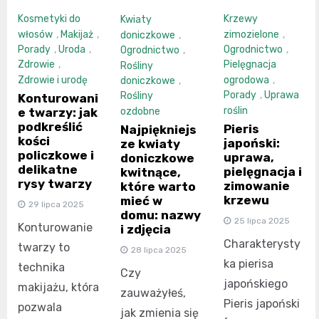
Kosmetyki do
Krzewy
Kwiaty
włosów
,
Makijaż
,
zimozielone
,
doniczkowe
,
Porady
,
Uroda
,
Ogrodnictwo
,
Ogrodnictwo
,
Zdrowie
,
Pielęgnacja
Rośliny
Zdrowie i urodę
ogrodowa
,
doniczkowe
,
Porady
,
Uprawa
Rośliny
Konturowani
roślin
ozdobne
e twarzy: jak
podkreślić
Pieris
Najpiękniejs
kości
japoński:
ze kwiaty
policzkowe i
uprawa,
doniczkowe
delikatne
pielęgnacja i
kwitnące,
rysy twarzy
zimowanie
które warto
krzewu
mieć w
29 lipca 2025
domu: nazwy
25 lipca 2025
Konturowanie
i zdjęcia
Charakterysty
twarzy to
28 lipca 2025
ka pierisa
technika
Czy
japońskiego
makijażu, która
zauważyłeś,
Pieris japoński
pozwala
jak zmienia się