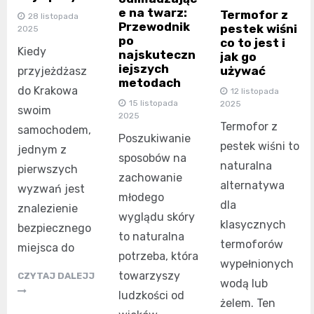
e na twarz:
Termofor z
28 listopada
Przewodnik
pestek wiśni
2025
po
co to jest i
Kiedy
najskuteczn
jak go
iejszych
używać
przyjeżdżasz
metodach
do Krakowa
12 listopada
15 listopada
2025
swoim
2025
Termofor z
samochodem,
Poszukiwanie
pestek wiśni to
jednym z
sposobów na
naturalna
pierwszych
zachowanie
alternatywa
wyzwań jest
młodego
dla
znalezienie
wyglądu skóry
klasycznych
bezpiecznego
to naturalna
termoforów
miejsca do
potrzeba, która
wypełnionych
towarzyszy
CZYTAJ DALEJJ
wodą lub
ludzkości od
żelem. Ten