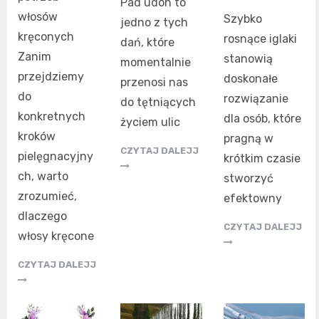
Pad udon to
włosów
Szybko
jedno z tych
kręconych
rosnące iglaki
dań, które
Zanim
stanowią
momentalnie
przejdziemy
doskonałe
przenosi nas
do
rozwiązanie
do tętniących
konkretnych
dla osób, które
życiem ulic
kroków
pragną w
CZYTAJ DALEJJ
pielęgnacyjny
krótkim czasie
ch, warto
stworzyć
zrozumieć,
efektowny
dlaczego
CZYTAJ DALEJJ
włosy kręcone
CZYTAJ DALEJJ