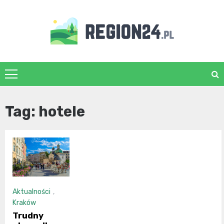
Skip
to
content
region24.pl
Tag:
hotele
Aktualności
,
Kraków
Trudny