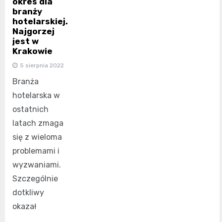
okres dla
branży
hotelarskiej.
Najgorzej
jest w
Krakowie
5 sierpnia 2022
Branża
hotelarska w
ostatnich
latach zmaga
się z wieloma
problemami i
wyzwaniami.
Szczególnie
dotkliwy
okazał