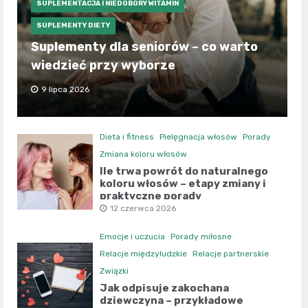
SUPLEMENTACJA I NIEDOBORY WITAMIN
SUPLEMENTY DIETY
Suplementy dla seniorów – co warto
wiedzieć przy wyborze
9 lipca 2026
Dieta i fitness
Pielęgnacja włosów
Porady
Zmiana koloru włosów
Ile trwa powrót do naturalnego
koloru włosów – etapy zmiany i
praktyczne porady
12 czerwca 2026
Emocje i uczucia
Porady miłosne
Relacje międzyludzkie
Relacje partnerskie
Związki
Jak odpisuje zakochana
dziewczyna – przykładowe