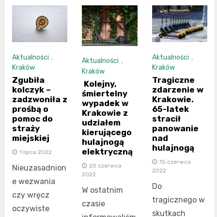
Aktualności
,
Aktualności
,
Aktualności
,
Kraków
Kraków
Kraków
Zgubiła
Tragiczne
Kolejny,
kolczyk –
zdarzenie w
śmiertelny
zadzwoniła z
Krakowie.
wypadek w
prośbą o
65-latek
Krakowie z
pomoc do
stracił
udziałem
straży
panowanie
kierującego
miejskiej
nad
hulajnogą
hulajnogą
elektryczną
1 lipca 2022
15 czerwca
20 czerwca
Nieuzasadnion
2022
2022
e wezwania
Do
W ostatnim
czy wręcz
tragicznego w
czasie
oczywiste
skutkach