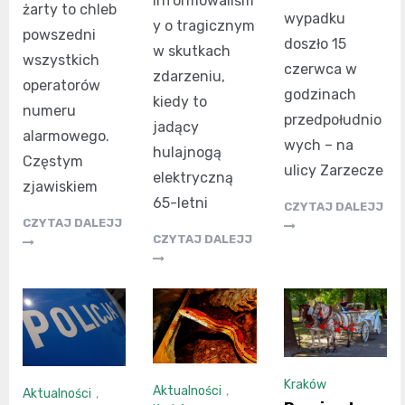
informowaliśm
żarty to chleb
wypadku
y o tragicznym
powszedni
doszło 15
w skutkach
wszystkich
czerwca w
zdarzeniu,
operatorów
godzinach
kiedy to
numeru
przedpołudnio
jadący
alarmowego.
wych – na
hulajnogą
Częstym
ulicy Zarzecze
elektryczną
zjawiskiem
65-letni
CZYTAJ DALEJJ
CZYTAJ DALEJJ
CZYTAJ DALEJJ
Kraków
Aktualności
,
Aktualności
,