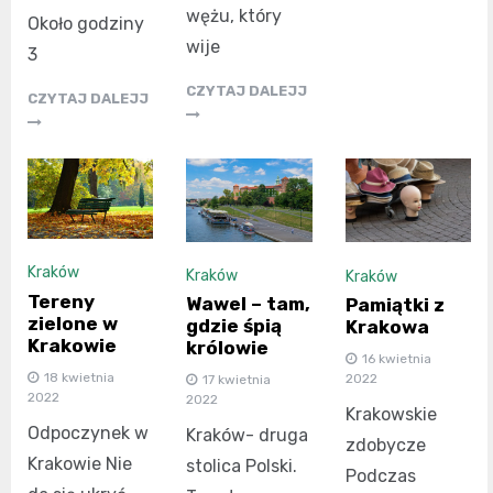
wężu, który
Około godziny
wije
3
CZYTAJ DALEJJ
CZYTAJ DALEJJ
Kraków
Kraków
Kraków
Tereny
Wawel – tam,
Pamiątki z
zielone w
gdzie śpią
Krakowa
Krakowie
królowie
16 kwietnia
18 kwietnia
2022
17 kwietnia
2022
2022
Krakowskie
Odpoczynek w
Kraków- druga
zdobycze
Krakowie Nie
stolica Polski.
Podczas