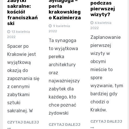
zabytki
Synagoga –
podczas
sakralne:
perła
pierwszej
kościół
krakowskieg
wizyty?
franciszkań
o Kazimierza
ski
6 kwietnia
9 kwietnia
2022
2022
13 kwietnia
Zaplanowanie
2022
Ta synagoga
pierwszej
Spacer po
to wyjątkowa
wizyty w
Krakowie jest
perełka
obcymi
wyjątkową
architektury
mieście to
okazją do
oraz
spore
zapoznania się
najważniejszy
wyzwanie, tym
z cennymi
zabytek dla
bardziej gdy
zabytkami
każdego, kto
chodzi o
sztuki
chce poznać
Kraków.
sakralnej. W
żydowski
CZYTAJ DALEJJ
CZYTAJ DALEJJ
CZYTAJ DALEJJ