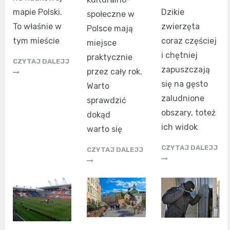
Dzikie
mapie Polski.
społeczne w
zwierzęta
To właśnie w
Polsce mają
coraz częściej
tym mieście
miejsce
i chętniej
praktycznie
CZYTAJ DALEJJ
zapuszczają
przez cały rok.
się na gęsto
Warto
zaludnione
sprawdzić
obszary, toteż
dokąd
ich widok
warto się
CZYTAJ DALEJJ
CZYTAJ DALEJJ