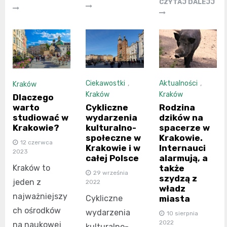
CZYTAJ DALEJJ
Ciekawostki
,
Aktualności
,
Kraków
Kraków
Kraków
Dlaczego
Cykliczne
Rodzina
warto
wydarzenia
dzików na
studiować w
kulturalno-
spacerze w
Krakowie?
społeczne w
Krakowie.
12 czerwca
Krakowie i w
Internauci
2023
całej Polsce
alarmują, a
także
Kraków to
29 września
szydzą z
jeden z
2022
władz
najważniejszy
Cykliczne
miasta
ch ośrodków
wydarzenia
10 sierpnia
2022
na naukowej
kulturalno-