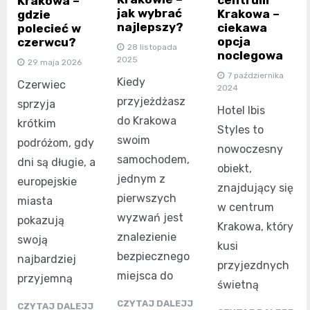
Krakowa –
jak wybrać
Krakowa –
gdzie
najlepszy?
ciekawa
polecieć w
opcja
czerwcu?
28 listopada
noclegowa
2025
29 maja 2026
7 października
Kiedy
Czerwiec
2024
przyjeżdżasz
sprzyja
Hotel Ibis
do Krakowa
krótkim
Styles to
swoim
podróżom, gdy
nowoczesny
samochodem,
dni są długie, a
obiekt,
jednym z
europejskie
znajdujący się
pierwszych
miasta
w centrum
wyzwań jest
pokazują
Krakowa, który
znalezienie
swoją
kusi
bezpiecznego
najbardziej
przyjezdnych
miejsca do
przyjemną
świetną
CZYTAJ DALEJJ
CZYTAJ DALEJJ