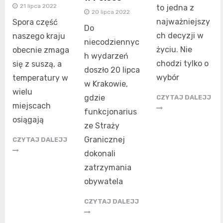
21 lipca 2022
to jedna z
20 lipca 2022
najważniejszy
Spora część
Do
ch decyzji w
naszego kraju
niecodziennyc
życiu. Nie
obecnie zmaga
h wydarzeń
chodzi tylko o
się z suszą, a
doszło 20 lipca
wybór
temperatury w
w Krakowie,
wielu
gdzie
CZYTAJ DALEJJ
miejscach
funkcjonarius
osiągają
ze Straży
Granicznej
CZYTAJ DALEJJ
dokonali
zatrzymania
obywatela
CZYTAJ DALEJJ