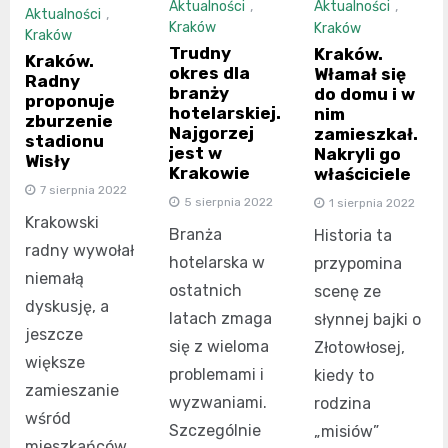
Aktualności
,
Aktualności
,
Aktualności
,
Kraków
Kraków
Kraków
Trudny
Kraków.
Kraków.
okres dla
Włamał się
Radny
branży
do domu i w
proponuje
hotelarskiej.
nim
zburzenie
Najgorzej
zamieszkał.
stadionu
jest w
Nakryli go
Wisły
Krakowie
właściciele
7 sierpnia 2022
5 sierpnia 2022
1 sierpnia 2022
Krakowski
Branża
Historia ta
radny wywołał
hotelarska w
przypomina
niemałą
ostatnich
scenę ze
dyskusję, a
latach zmaga
słynnej bajki o
jeszcze
się z wieloma
Złotowłosej,
większe
problemami i
kiedy to
zamieszanie
wyzwaniami.
rodzina
wśród
Szczególnie
„misiów”
mieszkańców