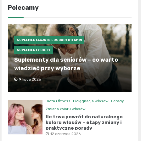
Polecamy
SUPLEMENTACJA I NIEDOBORY WITAMIN
SUPLEMENTY DIETY
Suplementy dla seniorów – co warto
wiedzieć przy wyborze
9 lipca 2026
Dieta i fitness
Pielęgnacja włosów
Porady
Zmiana koloru włosów
Ile trwa powrót do naturalnego
koloru włosów – etapy zmiany i
praktyczne porady
12 czerwca 2026