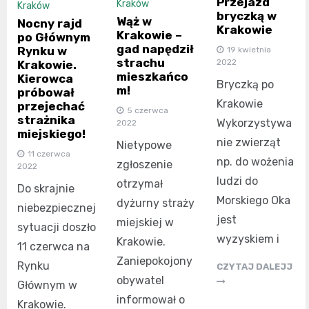
Przejazd
Kraków
Kraków
bryczką w
Wąż w
Nocny rajd
Krakowie
Krakowie –
po Głównym
gad napędził
Rynku w
19 kwietnia
strachu
2022
Krakowie.
mieszkańco
Kierowca
Bryczką po
m!
próbował
Krakowie
przejechać
5 czerwca
strażnika
Wykorzystywa
2022
miejskiego!
nie zwierząt
Nietypowe
11 czerwca
np. do wożenia
zgłoszenie
2022
ludzi do
otrzymał
Do skrajnie
Morskiego Oka
dyżurny straży
niebezpiecznej
jest
miejskiej w
sytuacji doszło
wyzyskiem i
Krakowie.
11 czerwca na
Zaniepokojony
Rynku
CZYTAJ DALEJJ
obywatel
Głównym w
informował o
Krakowie.