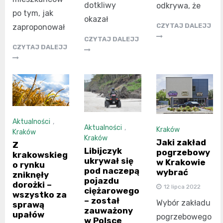
dotkliwy
odkrywa, że
po tym, jak
okazał
CZYTAJ DALEJJ
zaproponował
CZYTAJ DALEJJ
CZYTAJ DALEJJ
Aktualności
,
Aktualności
,
Kraków
Kraków
Kraków
Jaki zakład
Z
Libijczyk
pogrzebowy
krakowskieg
ukrywał się
w Krakowie
o rynku
pod naczepą
wybrać
zniknęły
pojazdu
dorożki –
12 lipca 2022
ciężarowego
wszystko za
– został
Wybór zakładu
sprawą
zauważony
upałów
pogrzebowego
w Polsce