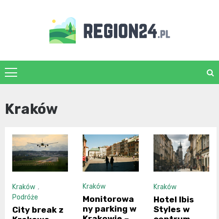
Skip
to
content
region24.pl
Kraków
Kraków
Kraków
,
Kraków
Podróże
Monitorowa
Hotel Ibis
ny parking w
Styles w
City break z
Krakowie –
centrum