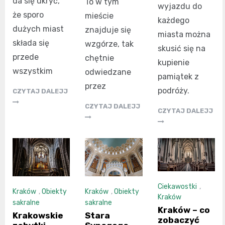
da się ukryć,
To w tym
wyjazdu do
że sporo
mieście
każdego
dużych miast
znajduje się
miasta można
składa się
wzgórze, tak
skusić się na
przede
chętnie
kupienie
wszystkim
odwiedzane
pamiątek z
przez
podróży.
CZYTAJ DALEJJ
CZYTAJ DALEJJ
CZYTAJ DALEJJ
Ciekawostki
,
Kraków
,
Obiekty
Kraków
,
Obiekty
Kraków
sakralne
sakralne
Kraków – co
Krakowskie
Stara
zobaczyć