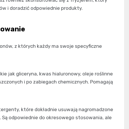
żesz również skonsultować się z fryzjerem, który
ów i doradzić odpowiednie produkty.
sowanie
onów, z których każdy ma swoje specyficzne
kie jak gliceryna, kwas hialuronowy, oleje roślinne
niszczonych i po zabiegach chemicznych. Pomagają
etergenty, które dokładnie usuwają nagromadzone
ia. Są odpowiednie do okresowego stosowania, ale