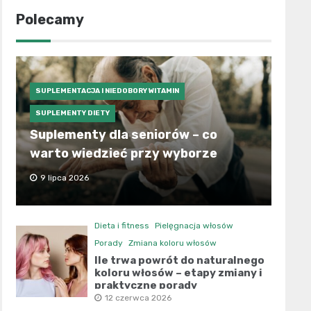
Polecamy
SUPLEMENTACJA I NIEDOBORY WITAMIN
SUPLEMENTY DIETY
Suplementy dla seniorów – co
warto wiedzieć przy wyborze
9 lipca 2026
Dieta i fitness
Pielęgnacja włosów
Porady
Zmiana koloru włosów
Ile trwa powrót do naturalnego
koloru włosów – etapy zmiany i
praktyczne porady
12 czerwca 2026