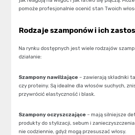
jak reagują na wilgoć i jak łatwo się plączą. Mo
pomoże profesjonalnie ocenić stan Twoich włos
Rodzaje szamponów i ich zasto
Na rynku dostępnych jest wiele rodzajów szamp
działanie:
Szampony nawilżające
– zawierają składniki ta
czy proteiny. Są idealne dla włosów suchych, z
przywrócić elastyczność i blask.
Szampony oczyszczające
– mają silniejsze d
produkty do stylizacji, sebum i zanieczyszczen
nie codziennie, gdyż mogą przesuszać włosy.