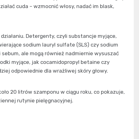
ziałać cuda – wzmocnić włosy, nadać im blask,
działaniu. Detergenty, czyli substancje myjące,
erające sodium lauryl sulfate (SLS) czy sodium
 i sebum, ale mogą również nadmiernie wysuszać
rodki myjące, jak cocamidopropyl betaine czy
dziej odpowiednie dla wrażliwej skóry głowy.
oło 20 litrów szamponu w ciągu roku, co pokazuje,
iennej rutynie pielęgnacyjnej.