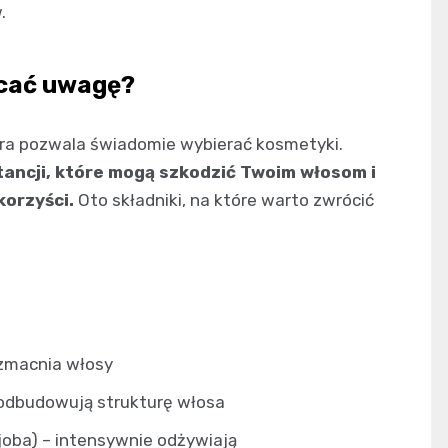
.
acać uwagę?
óra pozwala świadomie wybierać kosmetyki.
ncji, które mogą szkodzić Twoim włosom i
korzyści.
Oto składniki, na które warto zwrócić
wzmacnia włosy
– odbudowują strukturę włosa
joba) – intensywnie odżywiają