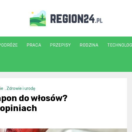
region24.pl
PODRÓŻE
PRACA
PRZEPISY
RODZINA
TECHNOLOG
ie
,
Zdrowie i urodę
mpon do włosów?
 opiniach