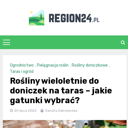
Skip
to
content
region24.pl
Ogrodnictwo
,
Pielęgnacja roślin
,
Rośliny doniczkowe
,
Taras i ogród
Rośliny wieloletnie do
doniczek na taras – jakie
gatunki wybrać?
20 lipca 2025
Sandra Zakrzewska