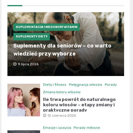
SUPLEMENTACJA I NIEDOBORY WITAMIN
SUPLEMENTY DIETY
Suplementy dla seniorów – co warto
wiedzieć przy wyborze
9 lipca 2026
Dieta i fitness
Pielęgnacja włosów
Porady
Zmiana koloru włosów
Ile trwa powrót do naturalnego
koloru włosów – etapy zmiany i
praktyczne porady
12 czerwca 2026
Emocje i uczucia
Porady miłosne