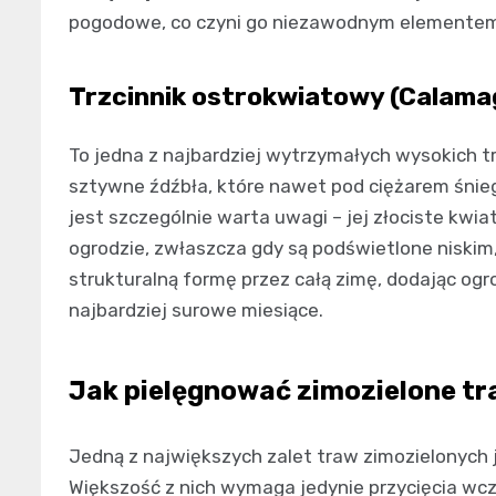
pogodowe, co czyni go niezawodnym elementem
Trzcinnik ostrokwiatowy (Calamag
To jedna z najbardziej wytrzymałych wysokich t
sztywne źdźbła, które nawet pod ciężarem śnieg
jest szczególnie warta uwagi – jej złociste kw
ogrodzie, zwłaszcza gdy są podświetlone niski
strukturalną formę przez całą zimę, dodając og
najbardziej surowe miesiące.
Jak pielęgnować zimozielone tr
Jedną z największych zalet traw zimozielonych 
Większość z nich wymaga jedynie przycięcia wc