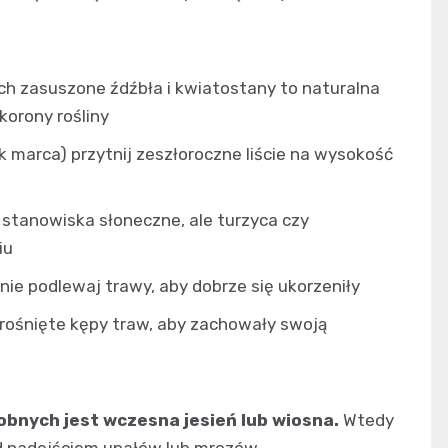
 ich zasuszone źdźbła i kwiatostany to naturalna
orony rośliny
 marca) przytnij zeszłoroczne liście na wysokość
 stanowiska słoneczne, ale turzyca czy
iu
ie podlewaj trawy, aby dobrze się ukorzeniły
ozrośnięte kępy traw, aby zachowały swoją
bnych jest wczesna jesień lub wiosna.
Wtedy
ed nadejściem upałów lub mrozów.