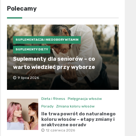
Polecamy
SUPLEMENTACJA I NIEDOBORY WITAMIN
SUPLEMENTY DIETY
Suplementy dla seniorów – co
warto wiedzieć przy wyborze
9 lipca 2026
Dieta i fitness
Pielęgnacja włosów
Porady
Zmiana koloru włosów
Ile trwa powrót do naturalnego
koloru włosów – etapy zmiany i
praktyczne porady
12 czerwca 2026