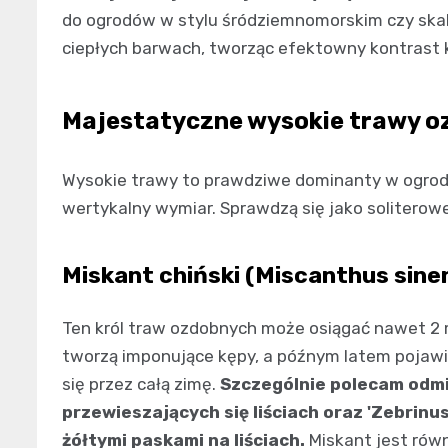
do ogrodów w stylu śródziemnomorskim czy skaln
ciepłych barwach, tworząc efektowny kontrast 
Majestatyczne wysokie trawy o
Wysokie trawy to prawdziwe dominanty w ogrodzi
wertykalny wymiar. Sprawdzą się jako soliterowe 
Miskant chiński (Miscanthus sine
Ten król traw ozdobnych może osiągać nawet 2 m
tworzą imponujące kępy, a późnym latem pojawi
się przez całą zimę.
Szczególnie polecam odmia
przewieszających się liściach oraz 'Zebrin
żółtymi paskami na liściach.
Miskant jest rów