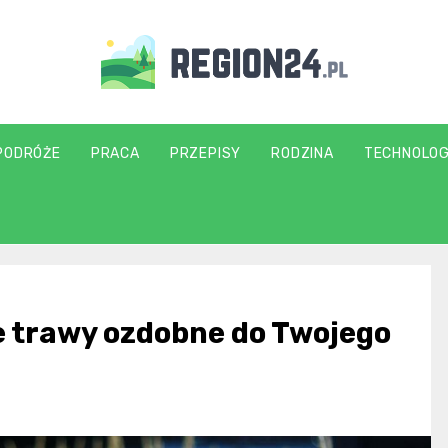
region24.pl
PODRÓŻE
PRACA
PRZEPISY
RODZINA
TECHNOLOG
e trawy ozdobne do Twojego