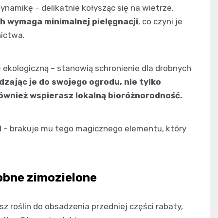
namikę – delikatnie kołysząc się na wietrze,
ch wymaga minimalnej pielęgnacji
, co czyni je
ictwa.
 ekologiczną – stanowią schronienie dla drobnych
zając je do swojego ogrodu, nie tylko
również wspierasz lokalną bioróżnorodność.
d – brakuje mu tego magicznego elementu, który
obne zimozielone
z roślin do obsadzenia przedniej części rabaty,