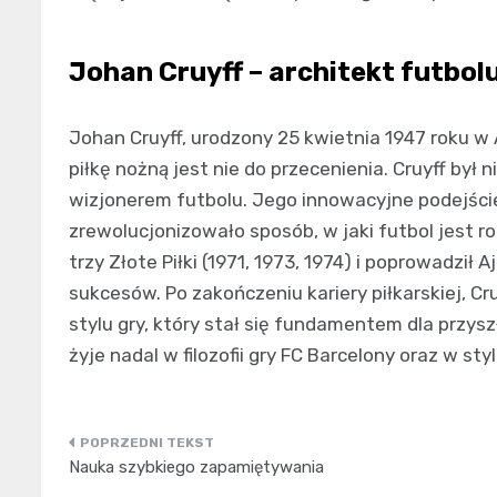
Johan Cruyff – architekt futbol
Johan Cruyff, urodzony 25 kwietnia 1947 roku w 
piłkę nożną jest nie do przecenienia. Cruyff by
wizjonerem futbolu. Jego innowacyjne podejście 
zrewolucjonizowało sposób, w jaki futbol jest r
trzy Złote Piłki (1971, 1973, 1974) i poprowadzi
sukcesów. Po zakończeniu kariery piłkarskiej, Cr
stylu gry, który stał się fundamentem dla przysz
żyje nadal w filozofii gry FC Barcelony oraz w st
Nawigacja
Nauka szybkiego zapamiętywania
wpisu