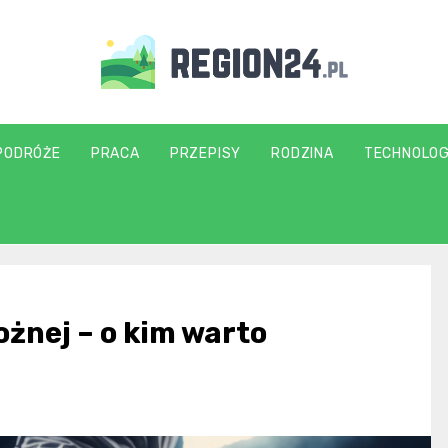
region24.pl
PODRÓŻE
PRACA
PRZEPISY
RODZINA
TECHNOLOG
ożnej – o kim warto