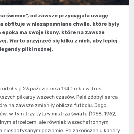
 na świecie”, od zawsze przyciągała uwagę
ia obfituje w niezapomniane chwile, które były
 epoka ma swoje ikony, które na zawsze
j. Warto przyjrzeć się kilku z nich, aby lepiej
egendy piłki nożnej.
rodził się 23 października 1940 roku w Três
kszych piłkarzy wszech czasów, Pelé zdobył serca
óre na zawsze zmieniły oblicze futbolu. Jego
ów, w tym trzy tytuły mistrza świata (1958, 1962,
nialnym strzelcem, ale również wszechstronnym
na niespotykanym poziomie. Po zakończeniu kariery