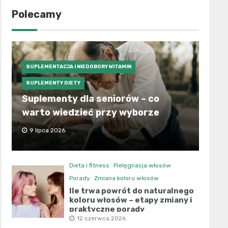
Polecamy
SUPLEMENTACJA I NIEDOBORY WITAMIN
SUPLEMENTY DIETY
Suplementy dla seniorów – co
warto wiedzieć przy wyborze
9 lipca 2026
Dieta i fitness
Pielęgnacja włosów
Porady
Zmiana koloru włosów
Ile trwa powrót do naturalnego
koloru włosów – etapy zmiany i
praktyczne porady
12 czerwca 2026