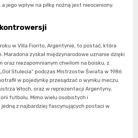
 a jego wpływ na piłkę nożną jest nieoceniony.
 kontrowersji
ku w Villa Fiorito, Argentynie, to postać, która
e. Maradona zyskał międzynarodowe uznanie dzięki
 oraz niezapomnianym chwilom na boisku, z
i „Gol Stulecia” podczas Mistrzostw Świata w 1986
 potrafił w pojedynkę przesądzać o wyniku meczu.
mistrza Włoch, oraz w reprezentacji Argentyny,
rii futbolu. Mimo wielu osobistych i
edną z najbardziej fascynujących postaci w