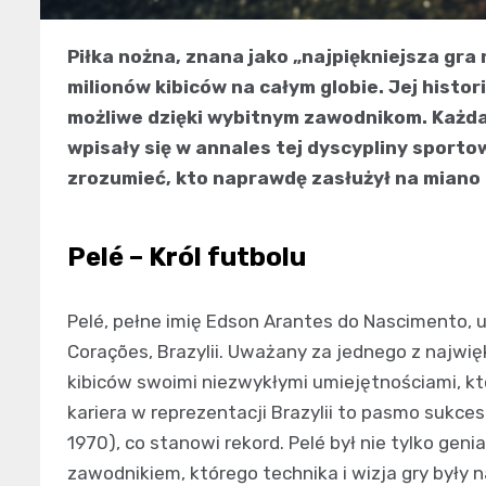
Piłka nożna, znana jako „najpiękniejsza gra
milionów kibiców na całym globie. Jej histor
możliwe dzięki wybitnym zawodnikom. Każda
wpisały się w annales tej dyscypliny sportowe
zrozumieć, kto naprawdę zasłużył na miano l
Pelé – Król futbolu
Pelé, pełne imię Edson Arantes do Nascimento, u
Corações, Brazylii. Uważany za jednego z najwię
kibiców swoimi niezwykłymi umiejętnościami, kt
kariera w reprezentacji Brazylii to pasmo sukces
1970), co stanowi rekord. Pelé był nie tylko ge
zawodnikiem, którego technika i wizja gry były 