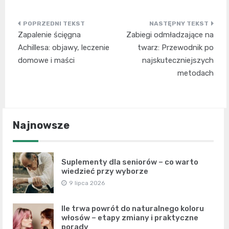
Nawigacja
Zapalenie ścięgna
Zabiegi odmładzające na
wpisu
Achillesa: objawy, leczenie
twarz: Przewodnik po
domowe i maści
najskuteczniejszych
metodach
Najnowsze
Suplementy dla seniorów – co warto
wiedzieć przy wyborze
9 lipca 2026
Ile trwa powrót do naturalnego koloru
włosów – etapy zmiany i praktyczne
porady