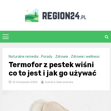
Skip
to
content
region24.pl
Naturalne remedia
,
Porady
,
Zdrowie
,
Zdrowie i wellness
Termofor z pestek wiśni
co to jest i jak go używać
12 listopada 2025
Sandra Zakrzewska