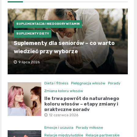
SUPLEMENTACJA I NIEDOBORY WITAMIN
SUPLEMENTY DIETY
Suplementy dla seniorów – co warto
wiedzieć przy wyborze
9 lipca 2026
Dieta i fitness
Pielęgnacja włosów
Porady
Zmiana koloru włosów
Ile trwa powrót do naturalnego
koloru włosów – etapy zmiany i
praktyczne porady
12 czerwca 2026
Emocje i uczucia
Porady miłosne
Relacje międzyludzkie
Relacje partnerskie