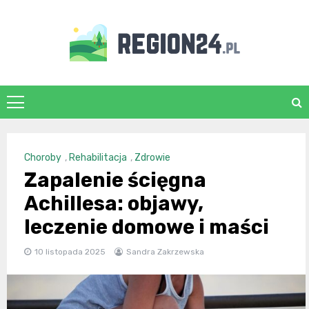
Skip
to
content
region24.pl
Choroby
,
Rehabilitacja
,
Zdrowie
Zapalenie ścięgna
Achillesa: objawy,
leczenie domowe i maści
10 listopada 2025
Sandra Zakrzewska