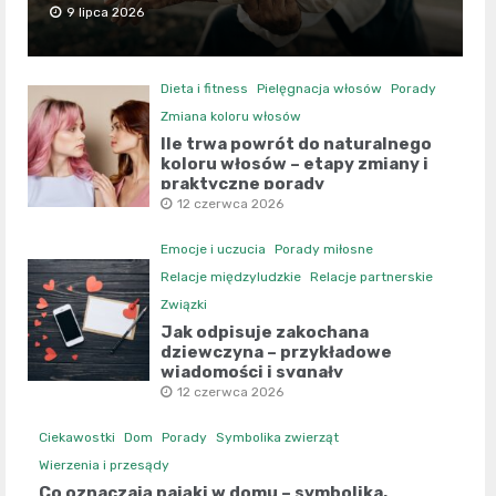
9 lipca 2026
Dieta i fitness
Pielęgnacja włosów
Porady
Zmiana koloru włosów
Ile trwa powrót do naturalnego
koloru włosów – etapy zmiany i
praktyczne porady
12 czerwca 2026
Emocje i uczucia
Porady miłosne
Relacje międzyludzkie
Relacje partnerskie
Związki
Jak odpisuje zakochana
dziewczyna – przykładowe
wiadomości i sygnały
12 czerwca 2026
Ciekawostki
Dom
Porady
Symbolika zwierząt
Wierzenia i przesądy
Co oznaczają pająki w domu – symbolika,