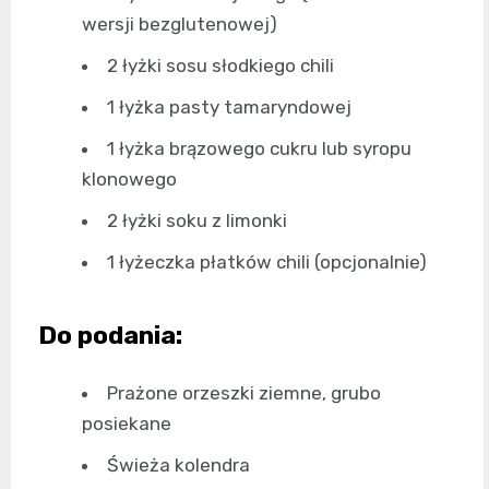
wersji bezglutenowej)
2 łyżki sosu słodkiego chili
1 łyżka pasty tamaryndowej
1 łyżka brązowego cukru lub syropu
klonowego
2 łyżki soku z limonki
1 łyżeczka płatków chili (opcjonalnie)
Do podania:
Prażone orzeszki ziemne, grubo
posiekane
Świeża kolendra