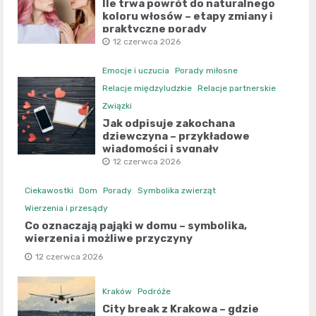
Ile trwa powrót do naturalnego
koloru włosów – etapy zmiany i
praktyczne porady
12 czerwca 2026
Emocje i uczucia
Porady miłosne
Relacje międzyludzkie
Relacje partnerskie
Związki
Jak odpisuje zakochana
dziewczyna – przykładowe
wiadomości i sygnały
12 czerwca 2026
Ciekawostki
Dom
Porady
Symbolika zwierząt
Wierzenia i przesądy
Co oznaczają pająki w domu – symbolika,
wierzenia i możliwe przyczyny
12 czerwca 2026
Kraków
Podróże
City break z Krakowa – gdzie