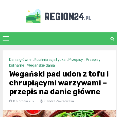
Skip
to
content
region24.pl
Dania główne
,
Kuchnia azjatycka
,
Przepisy
,
Przepisy
kulinarne
,
Wegańskie dania
Wegański pad udon z tofu i
chrupiącymi warzywami –
przepis na danie główne
8 sierpnia 2025
Sandra Zakrzewska