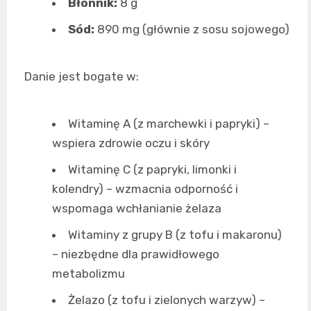
Błonnik:
8 g
Sód:
890 mg (głównie z sosu sojowego)
Danie jest bogate w:
Witaminę A (z marchewki i papryki) –
wspiera zdrowie oczu i skóry
Witaminę C (z papryki, limonki i
kolendry) – wzmacnia odporność i
wspomaga wchłanianie żelaza
Witaminy z grupy B (z tofu i makaronu)
– niezbędne dla prawidłowego
metabolizmu
Żelazo (z tofu i zielonych warzyw) –