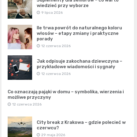
Suplementy dla seniorów – co warto
wiedzieć przy wyborze
9 lipca 2026
Ile trwa powrót do naturalnego koloru
włosów – etapy zmiany i praktyczne
porady
12 czerwca 2026
Jak odpisuje zakochana dziewczyna –
przykładowe wiadomości i sygnały
12 czerwca 2026
Co oznaczają pająki w domu – symbolika, wierzenia i
możliwe przyczyny
12 czerwca 2026
City break z Krakowa – gdzie polecieć w
czerwcu?
29 maja 2026