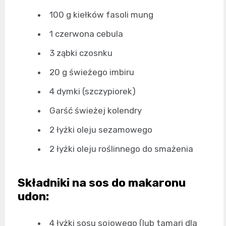
100 g kiełków fasoli mung
1 czerwona cebula
3 ząbki czosnku
20 g świeżego imbiru
4 dymki (szczypiorek)
Garść świeżej kolendry
2 łyżki oleju sezamowego
2 łyżki oleju roślinnego do smażenia
Składniki na sos do makaronu
udon:
4 łyżki sosu sojowego (lub tamari dla