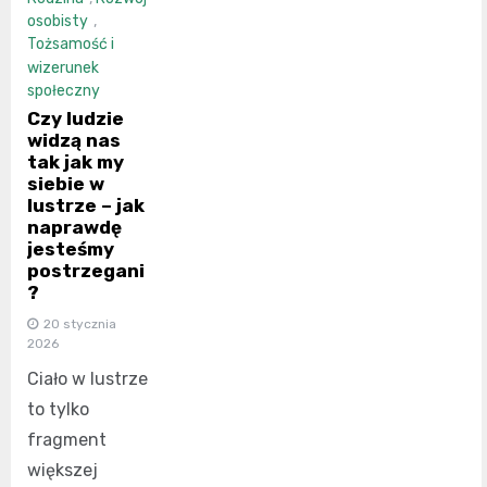
osobisty
,
Tożsamość i
wizerunek
społeczny
Czy ludzie
widzą nas
tak jak my
siebie w
lustrze – jak
naprawdę
jesteśmy
postrzegani
?
20 stycznia
2026
Ciało w lustrze
to tylko
fragment
większej