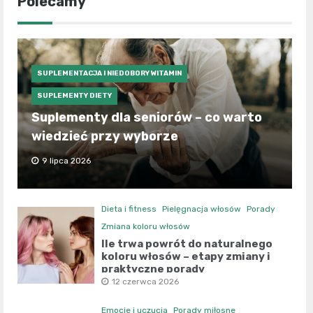
Polecamy
SUPLEMENTACJA I NIEDOBORY WITAMIN
SUPLEMENTY DIETY
Suplementy dla seniorów – co warto
wiedzieć przy wyborze
9 lipca 2026
Dieta i fitness
Pielęgnacja włosów
Porady
Zmiana koloru włosów
Ile trwa powrót do naturalnego
koloru włosów – etapy zmiany i
praktyczne porady
12 czerwca 2026
Emocje i uczucia
Porady miłosne