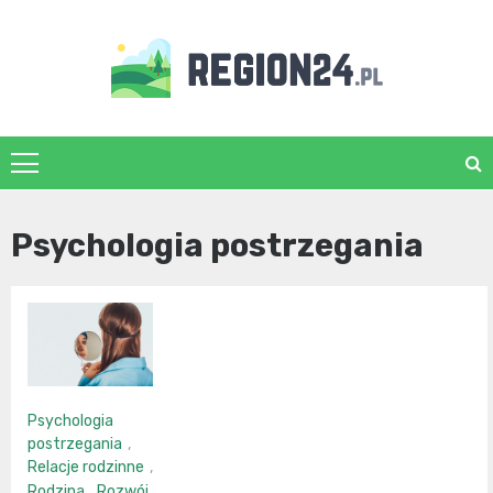
Skip
to
content
region24.pl
Psychologia postrzegania
Psychologia
postrzegania
,
Relacje rodzinne
,
Rodzina
,
Rozwój