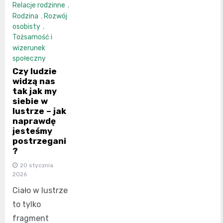
Relacje rodzinne
,
Rodzina
,
Rozwój
osobisty
,
Tożsamość i
wizerunek
społeczny
Czy ludzie
widzą nas
tak jak my
siebie w
lustrze – jak
naprawdę
jesteśmy
postrzegani
?
20 stycznia
2026
Ciało w lustrze
to tylko
fragment