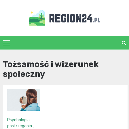
Skip
to
content
region24.pl
Tożsamość i wizerunek
społeczny
Psychologia
postrzegania
,