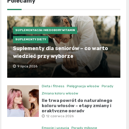
Polecamy
SUPLEMENTACJA I NIEDOBORY WITAMIN
SUPLEMENTY DIETY
Suplementy dla seniorów – co warto
wiedzieć przy wyborze
9 lipca 2026
Dieta i fitness
Pielęgnacja włosów
Porady
Zmiana koloru włosów
Ile trwa powrót do naturalnego
koloru włosów – etapy zmiany i
praktyczne porady
12 czerwca 2026
Emocje i uczucia
Porady miłosne