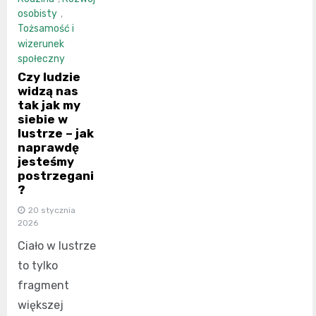
osobisty
,
Tożsamość i
wizerunek
społeczny
Czy ludzie
widzą nas
tak jak my
siebie w
lustrze – jak
naprawdę
jesteśmy
postrzegani
?
20 stycznia
2026
Ciało w lustrze
to tylko
fragment
większej