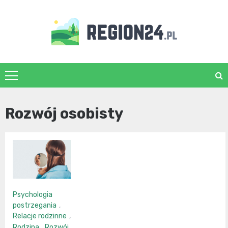
Skip
to
content
region24.pl
Rozwój osobisty
Psychologia
postrzegania
,
Relacje rodzinne
,
Rodzina
,
Rozwój