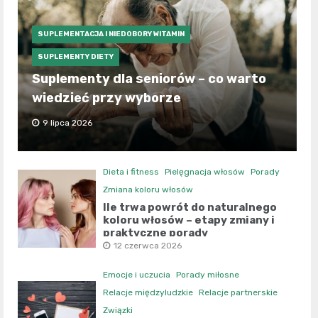
SUPLEMENTACJA I NIEDOBORY WITAMIN
SUPLEMENTY DIETY
Suplementy dla seniorów – co warto
wiedzieć przy wyborze
9 lipca 2026
Dieta i fitness
Pielęgnacja włosów
Porady
Zmiana koloru włosów
Ile trwa powrót do naturalnego
koloru włosów – etapy zmiany i
praktyczne porady
12 czerwca 2026
Emocje i uczucia
Porady miłosne
Relacje międzyludzkie
Relacje partnerskie
Związki