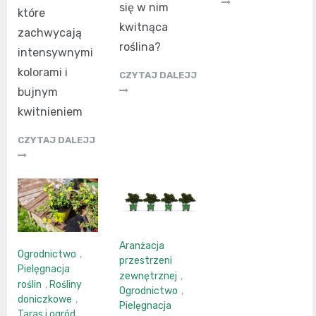
się w nim
które
kwitnąca
zachwycają
roślina?
intensywnymi
kolorami i
CZYTAJ DALEJJ
bujnym
kwitnieniem
CZYTAJ DALEJJ
Aranżacja
Ogrodnictwo
,
przestrzeni
Pielęgnacja
zewnętrznej
,
roślin
,
Rośliny
Ogrodnictwo
,
doniczkowe
,
Pielęgnacja
Taras i ogród