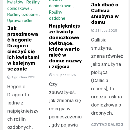
kwiatów
,
Rośliny
Jak dbać o
doniczkowe
,
doniczkowe
,
Callisia
Rośliny
Rośliny ozdobne
,
smużyna w
ozdobne
Uprawa roślin
domu
Najpiękniejs
Jak
21 lipca 2025
ze kwiaty
przezimowa
doniczkowe
ć begonie
Callisia
kwitnące,
Dragon i
smużyna,
które warto
cieszyć się
mieć w
znana również
ich kwiatami
domu: nazwy
w kolejnym
jako smużyna
i zdjęcia
sezonie
płożąca
28 lipca 2025
1 grudnia 2025
(Callisia
Czy
Begonie
repens), to
zauważyłeś,
Dragon to
urocza roślina
jak zmienia się
jedne z
doniczkowa o
energia w
najpiękniejszy
drobnych,
pomieszczeniu
ch roślin
, gdy pojawia
CZYTAJ DALEJJ
ozdobnych,