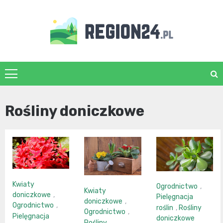
Skip
to
content
region24.pl
Rośliny doniczkowe
Kwiaty
Ogrodnictwo
,
Kwiaty
doniczkowe
,
Pielęgnacja
doniczkowe
,
Ogrodnictwo
,
roślin
,
Rośliny
Ogrodnictwo
,
Pielęgnacja
doniczkowe
Rośliny