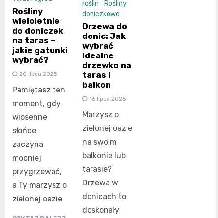
roślin
,
Rośliny
Rośliny
doniczkowe
wieloletnie
Drzewa do
do doniczek
donic: Jak
na taras –
wybrać
jakie gatunki
idealne
wybrać?
drzewko na
taras i
20 lipca 2025
balkon
Pamiętasz ten
16 lipca 2025
moment, gdy
Marzysz o
wiosenne
zielonej oazie
słońce
na swoim
zaczyna
balkonie lub
mocniej
tarasie?
przygrzewać,
Drzewa w
a Ty marzysz o
donicach to
zielonej oazie
doskonały