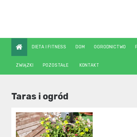
Skip
to
content
DIETA I FITNESS
DOM
OGRODNICTWO
ZWIĄZKI
POZOSTAŁE
KONTAKT
Taras i ogród