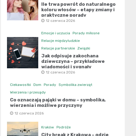
Ile trwa powrót do naturalnego
koloru włosów – etapy zmiany i
praktyczne porady
12 czerwca 2026
Emocje i uczucia
Porady miłosne
Relacje międzyludzkie
Relacje partnerskie
Związki
Jak odpisuje zakochana
dziewczyna – przykładowe
wiadomości i sygnały
12 czerwca 2026
Ciekawostki
Dom
Porady
Symbolika zwierząt
Wierzenia i przesądy
Co oznaczają pająki w domu – symbolika,
wierzenia i możliwe przyczyny
12 czerwca 2026
Kraków
Podróże
City break z Krakowa – gdzie