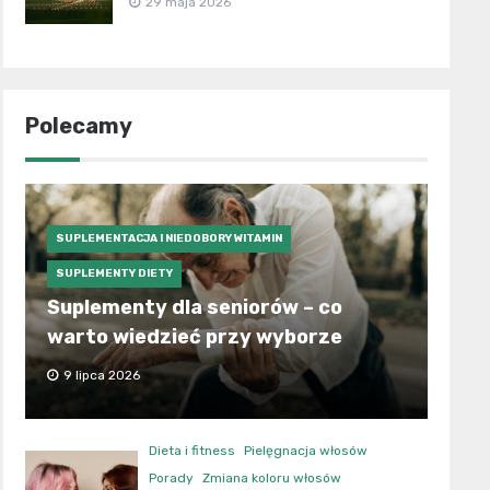
29 maja 2026
Polecamy
SUPLEMENTACJA I NIEDOBORY WITAMIN
SUPLEMENTY DIETY
Suplementy dla seniorów – co
warto wiedzieć przy wyborze
9 lipca 2026
Dieta i fitness
Pielęgnacja włosów
Porady
Zmiana koloru włosów