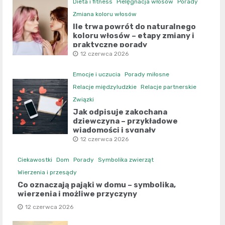
Dieta i fitness
Pielęgnacja włosów
Porady
Zmiana koloru włosów
Ile trwa powrót do naturalnego
koloru włosów – etapy zmiany i
praktyczne porady
12 czerwca 2026
Emocje i uczucia
Porady miłosne
Relacje międzyludzkie
Relacje partnerskie
Związki
Jak odpisuje zakochana
dziewczyna – przykładowe
wiadomości i sygnały
12 czerwca 2026
Ciekawostki
Dom
Porady
Symbolika zwierząt
Wierzenia i przesądy
Co oznaczają pająki w domu – symbolika,
wierzenia i możliwe przyczyny
12 czerwca 2026