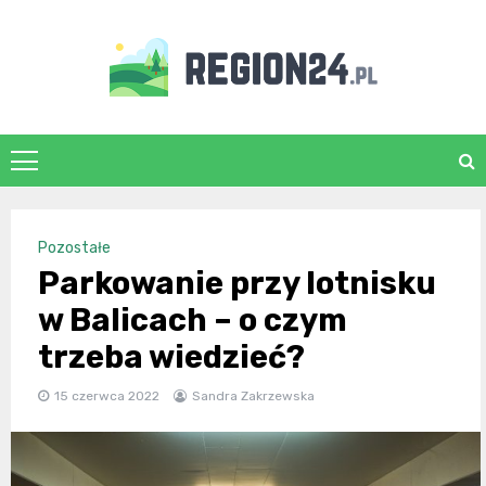
Skip
to
content
region24.pl
Pozostałe
Parkowanie przy lotnisku
w Balicach – o czym
trzeba wiedzieć?
15 czerwca 2022
Sandra Zakrzewska