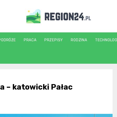
region24.pl
PODRÓŻE
PRACA
PRZEPISY
RODZINA
TECHNOLOG
a – katowicki Pałac