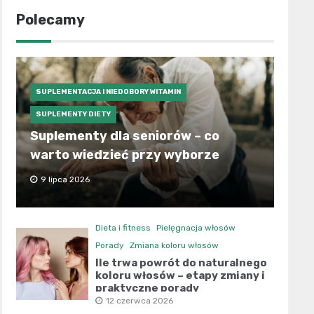
Polecamy
SUPLEMENTACJA I NIEDOBORY WITAMIN
SUPLEMENTY DIETY
Suplementy dla seniorów – co
warto wiedzieć przy wyborze
9 lipca 2026
Dieta i fitness
Pielęgnacja włosów
Porady
Zmiana koloru włosów
Ile trwa powrót do naturalnego
koloru włosów – etapy zmiany i
praktyczne porady
12 czerwca 2026