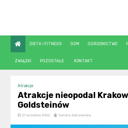
Skip
to
content
DIETA I FITNESS
DOM
OGRODNICTWO
ZWIĄZKI
POZOSTAŁE
KONTAKT
Atrakcje
Atrakcje nieopodal Krakow
Goldsteinów
21 września 2022
Sandra Zakrzewska