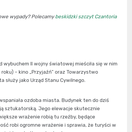
imowe wypady? Polecamy
beskidzki szczyt Czantoria
rzed wybuchem II wojny światowej mieściła się w nim
roku) – kino „Przyjaźń” oraz Towarzystwo
 ta służy jako Urząd Stanu Cywilnego.
 wspaniała ozdoba miasta. Budynek ten do dziś
ją sztukatorską. Jego elewacje skutecznie
iększe wrażenie robią tu rzeźby, będące
łość robi ogromne wrażenie i sprawia, że turyści w