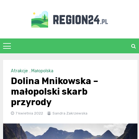
Skip
to
content
region24.pl
Atrakcje
,
Małopolska
Dolina Mnikowska –
małopolski skarb
przyrody
7 kwietnia 2022
Sandra Zakrzewska