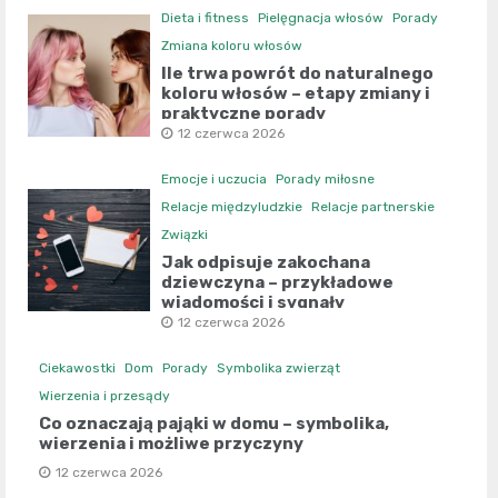
Dieta i fitness
Pielęgnacja włosów
Porady
Zmiana koloru włosów
Ile trwa powrót do naturalnego
koloru włosów – etapy zmiany i
praktyczne porady
12 czerwca 2026
Emocje i uczucia
Porady miłosne
Relacje międzyludzkie
Relacje partnerskie
Związki
Jak odpisuje zakochana
dziewczyna – przykładowe
wiadomości i sygnały
12 czerwca 2026
Ciekawostki
Dom
Porady
Symbolika zwierząt
Wierzenia i przesądy
Co oznaczają pająki w domu – symbolika,
wierzenia i możliwe przyczyny
12 czerwca 2026