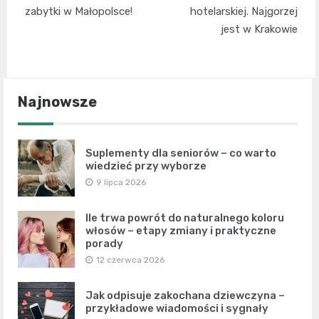
wpisu
zabytki w Małopolsce!
hotelarskiej. Najgorzej
jest w Krakowie
Najnowsze
Suplementy dla seniorów – co warto
wiedzieć przy wyborze
9 lipca 2026
Ile trwa powrót do naturalnego koloru
włosów – etapy zmiany i praktyczne
porady
12 czerwca 2026
Jak odpisuje zakochana dziewczyna –
przykładowe wiadomości i sygnały