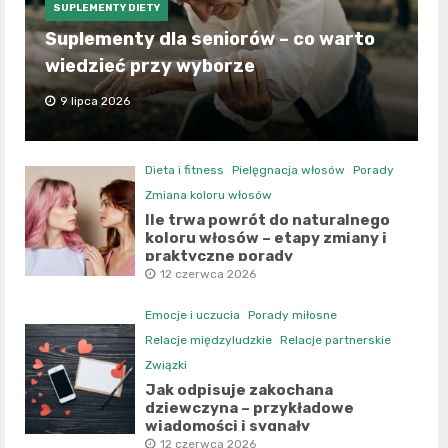
SUPLEMENTY DIETY
Suplementy dla seniorów – co warto
wiedzieć przy wyborze
9 lipca 2026
Dieta i fitness
Pielęgnacja włosów
Porady
Zmiana koloru włosów
Ile trwa powrót do naturalnego
koloru włosów – etapy zmiany i
praktyczne porady
12 czerwca 2026
Emocje i uczucia
Porady miłosne
Relacje międzyludzkie
Relacje partnerskie
Związki
Jak odpisuje zakochana
dziewczyna – przykładowe
wiadomości i sygnały
12 czerwca 2026