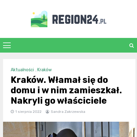
Skip
to
content
region24.pl
Aktualności
,
Kraków
Kraków. Włamał się do
domu i w nim zamieszkał.
Nakryli go właściciele
1 sierpnia 2022
Sandra Zakrzewska