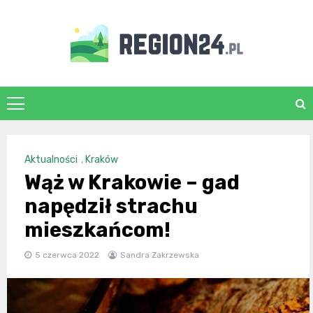
Skip
to
content
region24.pl
Aktualności
,
Kraków
Wąż w Krakowie – gad
napędził strachu
mieszkańcom!
5 czerwca 2022
Sandra Zakrzewska