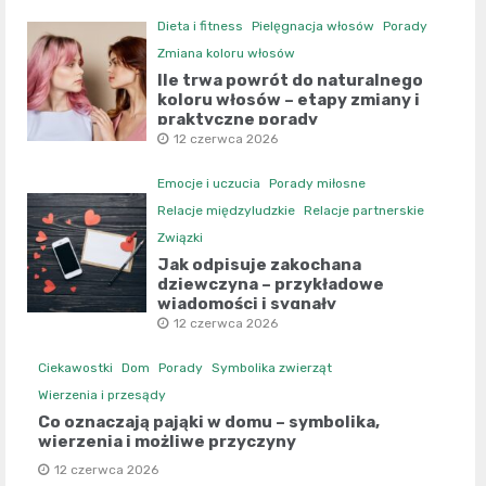
Dieta i fitness
Pielęgnacja włosów
Porady
Zmiana koloru włosów
Ile trwa powrót do naturalnego
koloru włosów – etapy zmiany i
praktyczne porady
12 czerwca 2026
Emocje i uczucia
Porady miłosne
Relacje międzyludzkie
Relacje partnerskie
Związki
Jak odpisuje zakochana
dziewczyna – przykładowe
wiadomości i sygnały
12 czerwca 2026
Ciekawostki
Dom
Porady
Symbolika zwierząt
Wierzenia i przesądy
Co oznaczają pająki w domu – symbolika,
wierzenia i możliwe przyczyny
12 czerwca 2026