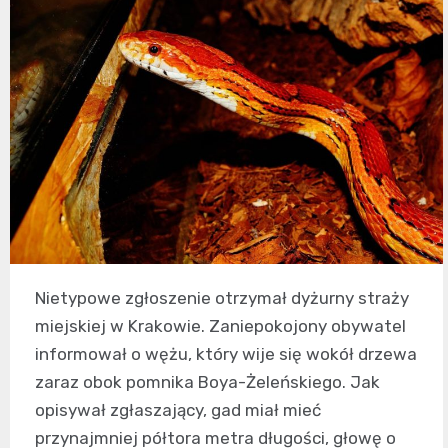
Nietypowe zgłoszenie otrzymał dyżurny straży
miejskiej w Krakowie. Zaniepokojony obywatel
informował o wężu, który wije się wokół drzewa
zaraz obok pomnika Boya-Żeleńskiego. Jak
opisywał zgłaszający, gad miał mieć
przynajmniej półtora metra długości, głowę o