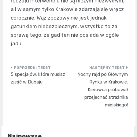
rodzaju interwencje nie są niczym niezwykłym,
a i w samym tylko Krakowie zdarzają się wręcz
corocznie. Wąż zbożowy nie jest jednak
gatunkiem niebezpiecznym, wszystko to za
sprawą tego, że gad ten nie posiada w ogóle
jadu.
Nawigacja
5 specjałów, które musisz
Nocny rajd po Głównym
wpisu
zjeść w Dubaju
Rynku w Krakowie.
Kierowca próbował
przejechać strażnika
miejskiego!
Najnowsze